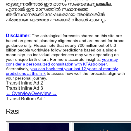
തുടരുന്നതിനാൽ ഈ മാസം സംഭവബഹുലമല്ല.
എന്നാൽ ഈ മാസത്തിൽ സ്ഥാനത്തെ
അടിസ്ഥാനമാക്കി ദോഷകരമായ അല്ലെങ്കിൽ
പ്രയോജനകരമായ ഫലങ്ങൾ നിങ്ങൾ കാണും.
Disclaimer:
The astrological forecasts shared on this site are
based on general planetary alignments and are meant for broad
guidance only. Please note that nearly 700 million out of 8.3
billion people worldwide follow predictions based on a single
moon sign. so individual experiences may vary depending on
your unique birth chart. For more accurate insights,
you may
consider a personalized consultation with KTAstrologer
.
Alternatively,
you can back-test your last 12 years of monthly
predictions at this link
to assess how well the forecasts align with
your personal journey.
Transit Inline Ad 2
Transit Inline Ad 3
←
Overview
Overview
→
Transit Bottom Ad 1
Rasi