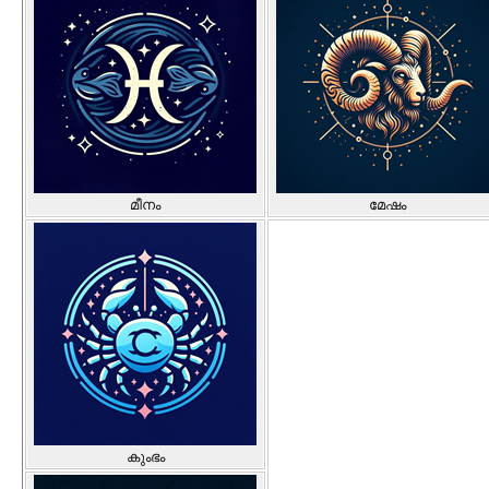
മീനം
മേഷം
കുംഭം