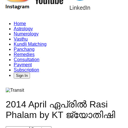
Home
Astrology
Numerology
Vasthu
Kundli Matching
Panchang
Remedies
Consultation
Payment
Subscription
Sign In
2014 April ഏപ്രിൽ Rasi
Phalam by KT ജ്യോതിഷി