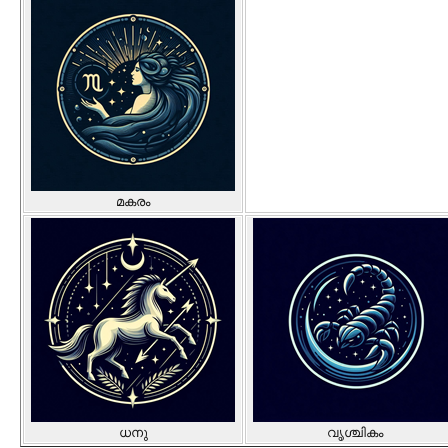
മകരം
ധനു
വൃശ്ചികം