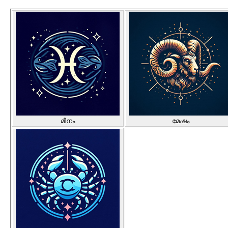
മീനം
മേഷം