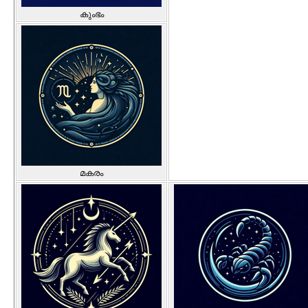
കുംഭം
മകരം