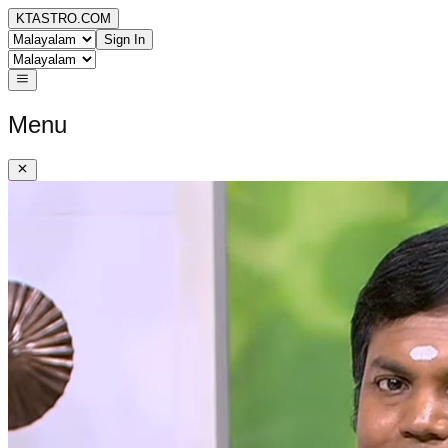
KTASTRO.COM
Sign In
Menu