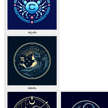
കുംഭം
മകരം