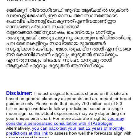
മെർക്കുറി റിട്രോഗ്രേഡ്, ആദ്യ ആഴ്ചയിൽ ശുക്രൻ
ഡയറക്റ്റ് മോഷൻ, ഈ മാസം അവസാനത്തോടെ
ചൊവ്വ പിന്നോട്ട് പോകുന്നത് എന്നിവയാണ് ഈ
മാസത്തെ പ്രധാന സംഭവങ്ങൾ.
വളരെക്കാലത്തിനുശേഷം, ചൊവ്വയും ശനിയും
രാഹുവുമായി ഒത്തുചേരുന്നു, പൊതുവേ ജീവിതത്തിന്റെ
പല മേഖലകളിലും സാധ്യമായ ദുരന്തങ്ങൾ
സൃഷ്ടിക്കാൻ കഴിയും. മേശ, തുല, മീന രാശി എന്നിവയെ
ഈ കോമ്പിനേഷൻ ഏറ്റവും കൂടുതൽ ബാധിക്കും.
എന്നിരുന്നാലും ishaഷഭ, സിംഹ, ധനുഷു രാശി
ആളുകൾ ഏറ്റവും കൂടുതൽ ആസ്വദിക്കും.
Disclaimer:
The astrological forecasts shared on this site are
based on general planetary alignments and are meant for broad
guidance only. Please note that nearly 700 million out of 8.3
billion people worldwide follow predictions based on a single
moon sign. so individual experiences may vary depending on
your unique birth chart. For more accurate insights,
you may
consider a personalized consultation with KTAstrologer
.
Alternatively,
you can back-test your last 12 years of monthly
predictions at this link
to assess how well the forecasts align with