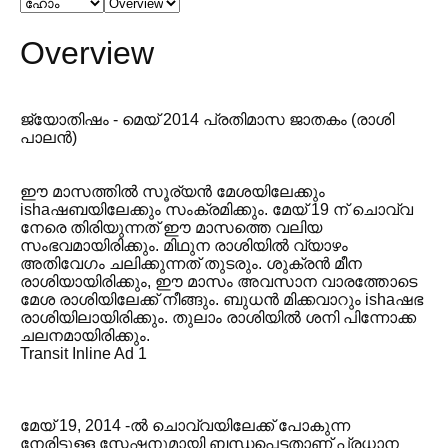
Overview
ജ്യോതിഷം - മെയ് 2014 പ്രതിമാസ ജാതകം (രാശി
പാലൻ)
ഈ മാസത്തിൽ സൂര്യൻ മേശയിലേക്കും
ishaഷബയിലേക്കും സംക്രമിക്കും. മേയ് 19 ന് ചൊവ്വ
നേരെ തിരിയുന്നത് ഈ മാസത്തെ വലിയ
സംഭവമായിരിക്കും. മിഥുന രാശിയിൽ വ്യാഴം
അതിവേഗം ചലിക്കുന്നത് തുടരും. ശുക്രൻ മീന
രാശിയായിരിക്കും, ഈ മാസം അവസാന വാരത്തോടെ
മേശ രാശിയിലേക്ക് നീങ്ങും. ബുധൻ മിക്കവാറും ishaഷഭ
രാശിയിലായിരിക്കും. തുലാം രാശിയിൽ ശനി പിന്നോക്ക
ചലനമായിരിക്കും.
Transit Inline Ad 1
മേയ് 19, 2014 -ൽ ചൊവ്വയിലേക്ക് പോകുന്ന
നേരിട്ടുള്ള സ്റ്റേഷനുമായി ബന്ധപ്പെട്ടതാണ് പ്രധാന