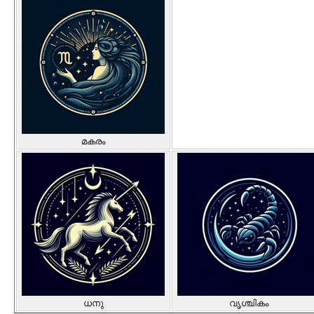
മകരം
ധനു
വൃശ്ചികം