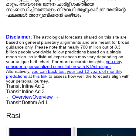
മാറ്റം. അവരുടെ ജനന ചാർട്ട് ശക്തിയെ
സംബന്ധിച്ചിടത്തോളം നിരവധി ആളുകൾക്ക് അതിന്റെ
ഫലങ്ങൾ അനുഭവിക്കാൻ കഴിയും.
Disclaimer:
The astrological forecasts shared on this site are
based on general planetary alignments and are meant for broad
guidance only. Please note that nearly 700 million out of 8.3
billion people worldwide follow predictions based on a single
moon sign. so individual experiences may vary depending on
your unique birth chart. For more accurate insights,
you may
consider a personalized consultation with KTAstrologer
.
Alternatively,
you can back-test your last 12 years of monthly
predictions at this link
to assess how well the forecasts align with
your personal journey.
Transit Inline Ad 2
Transit Inline Ad 3
←
Overview
Overview
→
Transit Bottom Ad 1
Rasi