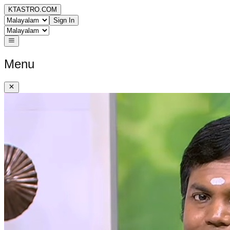
KTASTRO.COM
Sign In
Menu