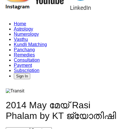
Home
Astrology
Numerology
Vasthu
Kundli Matching
Panchang
Remedies
Consultation
Payment
Subscription
Sign In
2014 May മേയ് Rasi
Phalam by KT ജ്യോതിഷി