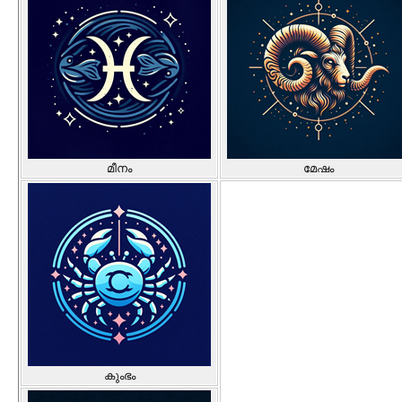
മീനം
മേഷം
കുംഭം