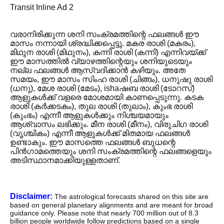
Transit Inline Ad 2
വരാനിരിക്കുന്ന ശനി സംക്രമത്തിന്റെ ഫലങ്ങൾ ഈ
മാസം നന്നായി ശ്രദ്ധിക്കപ്പെട്ടു. മകര രാശി (മകരം),
മിഥുന രാശി (മിഥുനം), കന്നി രാശി (കന്നി) എന്നിവയ്ക്ക്
ഈ മാസത്തിൽ വ്യാഴത്തിന്റെയും ശനിയുടെയും
നല്ല ഫലങ്ങൾ ആസ്വദിക്കാൻ കഴിയും. അതേ
സമയം, ഈ മാസം സിംഹ രാശി (ചിങ്ങം), ധനുഷു രാശി
(ധനു), മേശ രാശി (മേടം), ishaഷബ രാശി (ടോറസ്)
ആളുകൾക്ക് വളരെ മോശമായി കാണപ്പെടുന്നു. കടക
രാശി (കർക്കടകം), തുല രാശി (തുലാം), കുംഭ രാശി
(കുംഭം) എന്നീ ആളുകൾക്കും നിശ്ചയമായും
ആശ്വാസം ലഭിക്കും. മീന രാശി (മീനം), വിരുചിഗ രാശി
(വൃശ്ചികം) എന്നീ ആളുകൾക്ക് മിതമായ ഫലങ്ങൾ
ഉണ്ടാകും. ഈ മാസത്തെ ഫലങ്ങൾ ബുധന്റെ
പിൻഗാമത്തെയും ശനി സംക്രമത്തിന്റെ ഫലങ്ങളെയും
അടിസ്ഥാനമാക്കിയുള്ളതാണ്.
Disclaimer:
The astrological forecasts shared on this site are
based on general planetary alignments and are meant for broad
guidance only. Please note that nearly 700 million out of 8.3
billion people worldwide follow predictions based on a single