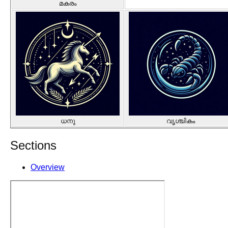
മകരം
ധനു
വൃശ്ചികം
Sections
Overview