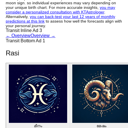
moon sign. so individual experiences may vary depending on
your unique birth chart. For more accurate insights,
you may
consider a personalized consultation with KTAstrologer
.
Alternatively,
you can back-test your last 12 years of monthly
predictions at this link
to assess how well the forecasts align with
your personal journey.
Transit Inline Ad 3
←
Overview
Overview
→
Transit Bottom Ad 1
Rasi
മീനം
മേഷം