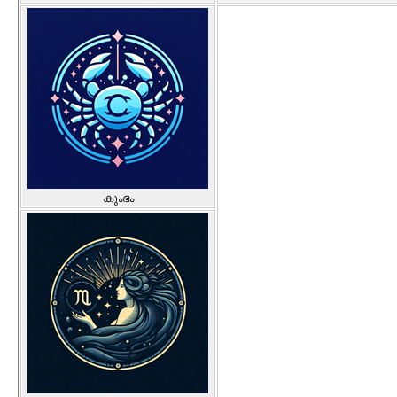
കുംഭം