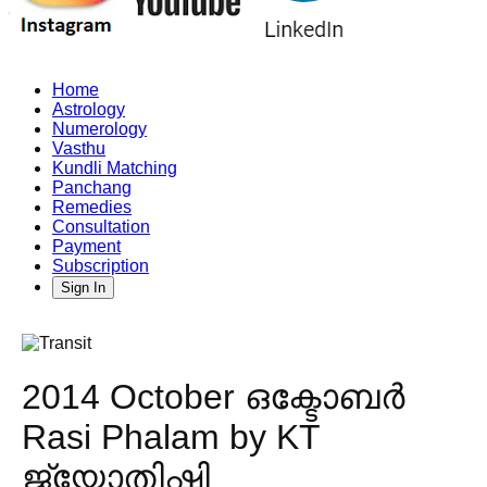
Home
Astrology
Numerology
Vasthu
Kundli Matching
Panchang
Remedies
Consultation
Payment
Subscription
Sign In
2014 October ഒക്ടോബർ
Rasi Phalam by KT
ജ്യോതിഷി