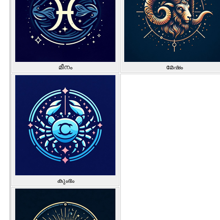
മീനം
മേഷം
കുംഭം