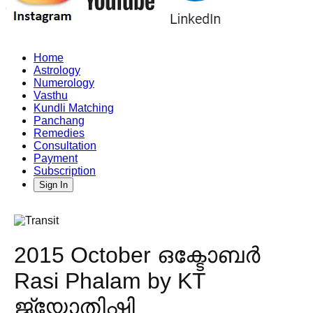
Home
Astrology
Numerology
Vasthu
Kundli Matching
Panchang
Remedies
Consultation
Payment
Subscription
Sign In
2015 October ഒക്ടോബർ
Rasi Phalam by KT
ജ്യോതിഷി