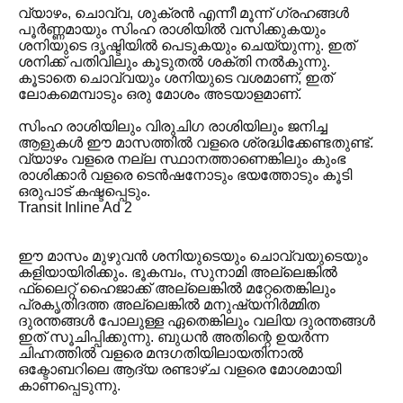
വ്യാഴം, ചൊവ്വ, ശുക്രൻ എന്നീ മൂന്ന് ഗ്രഹങ്ങൾ
പൂർണ്ണമായും സിംഹ രാശിയിൽ വസിക്കുകയും
ശനിയുടെ ദൃഷ്ടിയിൽ പെടുകയും ചെയ്യുന്നു. ഇത്
ശനിക്ക് പതിവിലും കൂടുതൽ ശക്തി നൽകുന്നു.
കൂടാതെ ചൊവ്വയും ശനിയുടെ വശമാണ്, ഇത്
ലോകമെമ്പാടും ഒരു മോശം അടയാളമാണ്.
സിംഹ രാശിയിലും വിരുചിഗ രാശിയിലും ജനിച്ച
ആളുകൾ ഈ മാസത്തിൽ വളരെ ശ്രദ്ധിക്കേണ്ടതുണ്ട്.
വ്യാഴം വളരെ നല്ല സ്ഥാനത്താണെങ്കിലും കുംഭ
രാശിക്കാർ വളരെ ടെൻഷനോടും ഭയത്തോടും കൂടി
ഒരുപാട് കഷ്ടപ്പെടും.
Transit Inline Ad 2
ഈ മാസം മുഴുവൻ ശനിയുടെയും ചൊവ്വയുടെയും
കളിയായിരിക്കും. ഭൂകമ്പം, സുനാമി അല്ലെങ്കിൽ
ഫ്ലൈറ്റ് ഹൈജാക്ക് അല്ലെങ്കിൽ മറ്റേതെങ്കിലും
പ്രകൃതിദത്ത അല്ലെങ്കിൽ മനുഷ്യനിർമ്മിത
ദുരന്തങ്ങൾ പോലുള്ള ഏതെങ്കിലും വലിയ ദുരന്തങ്ങൾ
ഇത് സൂചിപ്പിക്കുന്നു. ബുധൻ അതിന്റെ ഉയർന്ന
ചിഹ്നത്തിൽ വളരെ മന്ദഗതിയിലായതിനാൽ
ഒക്ടോബറിലെ ആദ്യ രണ്ടാഴ്ച വളരെ മോശമായി
കാണപ്പെടുന്നു.