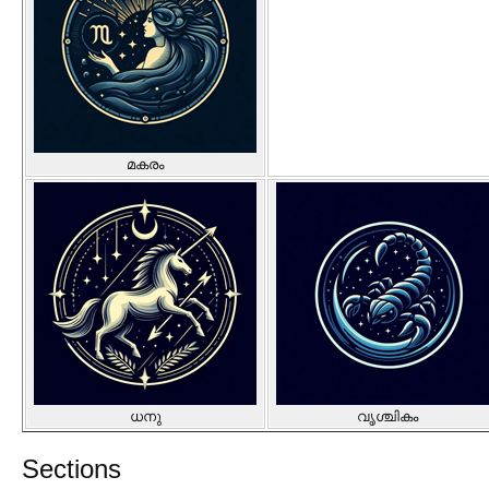
മകരം
ധനു
വൃശ്ചികം
Sections