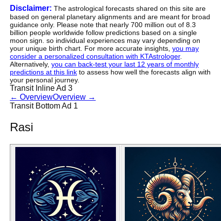
Disclaimer:
The astrological forecasts shared on this site are
based on general planetary alignments and are meant for broad
guidance only. Please note that nearly 700 million out of 8.3
billion people worldwide follow predictions based on a single
moon sign. so individual experiences may vary depending on
your unique birth chart. For more accurate insights,
you may
consider a personalized consultation with KTAstrologer
.
Alternatively,
you can back-test your last 12 years of monthly
predictions at this link
to assess how well the forecasts align with
your personal journey.
Transit Inline Ad 3
←
Overview
Overview
→
Transit Bottom Ad 1
Rasi