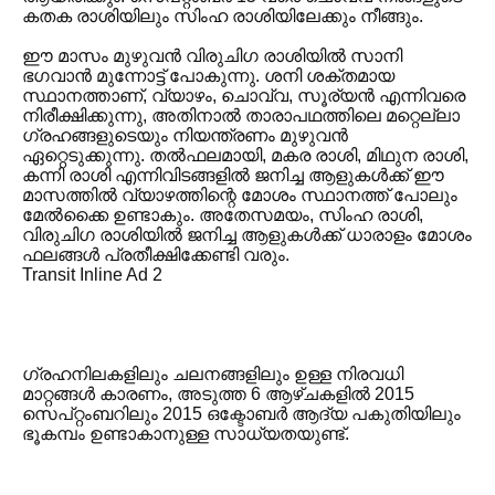
കതക രാശിയിലും സിംഹ രാശിയിലേക്കും നീങ്ങും.
ഈ മാസം മുഴുവൻ വിരുചിഗ രാശിയിൽ സാനി
ഭഗവാൻ മുന്നോട്ട് പോകുന്നു. ശനി ശക്തമായ
സ്ഥാനത്താണ്, വ്യാഴം, ചൊവ്വ, സൂര്യൻ എന്നിവരെ
നിരീക്ഷിക്കുന്നു, അതിനാൽ താരാപഥത്തിലെ മറ്റെല്ലാ
ഗ്രഹങ്ങളുടെയും നിയന്ത്രണം മുഴുവൻ
ഏറ്റെടുക്കുന്നു. തൽഫലമായി, മകര രാശി, മിഥുന രാശി,
കന്നി രാശി എന്നിവിടങ്ങളിൽ ജനിച്ച ആളുകൾക്ക് ഈ
മാസത്തിൽ വ്യാഴത്തിന്റെ മോശം സ്ഥാനത്ത് പോലും
മേൽക്കൈ ഉണ്ടാകും. അതേസമയം, സിംഹ രാശി,
വിരുചിഗ രാശിയിൽ ജനിച്ച ആളുകൾക്ക് ധാരാളം മോശം
ഫലങ്ങൾ പ്രതീക്ഷിക്കേണ്ടി വരും.
Transit Inline Ad 2
ഗ്രഹനിലകളിലും ചലനങ്ങളിലും ഉള്ള നിരവധി
മാറ്റങ്ങൾ കാരണം, അടുത്ത 6 ആഴ്‌ചകളിൽ 2015
സെപ്റ്റംബറിലും 2015 ഒക്ടോബർ ആദ്യ പകുതിയിലും
ഭൂകമ്പം ഉണ്ടാകാനുള്ള സാധ്യതയുണ്ട്.