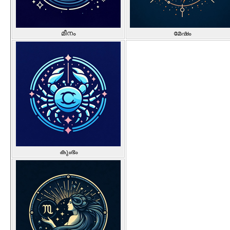
മീനം
മേഷം
കുംഭം