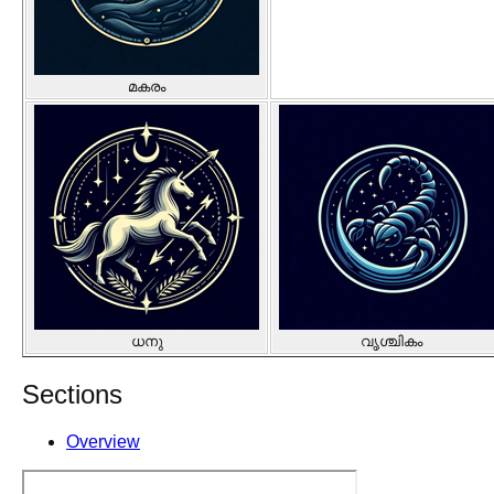
മകരം
ധനു
വൃശ്ചികം
Sections
Overview