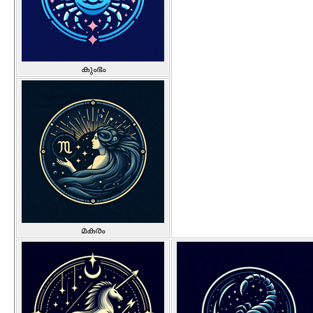
കുംഭം
മകരം