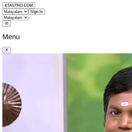
KTASTRO.COM
Sign In
Menu