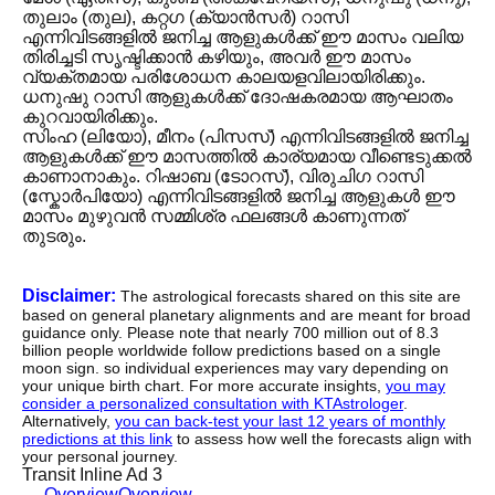
തുലാം (തുല), കറ്റഗ (ക്യാൻസർ) റാസി
എന്നിവിടങ്ങളിൽ ജനിച്ച ആളുകൾക്ക് ഈ മാസം വലിയ
തിരിച്ചടി സൃഷ്ടിക്കാൻ കഴിയും, അവർ ഈ മാസം
വ്യക്തമായ പരിശോധന കാലയളവിലായിരിക്കും.
ധനുഷു റാസി ആളുകൾക്ക് ദോഷകരമായ ആഘാതം
കുറവായിരിക്കും.
സിംഹ (ലിയോ), മീനം (പിസസ്) എന്നിവിടങ്ങളിൽ ജനിച്ച
ആളുകൾക്ക് ഈ മാസത്തിൽ കാര്യമായ വീണ്ടെടുക്കൽ
കാണാനാകും. റിഷാബ (ടോറസ്), വിരുചിഗ റാസി
(സ്കോർപിയോ) എന്നിവിടങ്ങളിൽ ജനിച്ച ആളുകൾ ഈ
മാസം മുഴുവൻ സമ്മിശ്ര ഫലങ്ങൾ കാണുന്നത്
തുടരും.
Disclaimer:
The astrological forecasts shared on this site are
based on general planetary alignments and are meant for broad
guidance only. Please note that nearly 700 million out of 8.3
billion people worldwide follow predictions based on a single
moon sign. so individual experiences may vary depending on
your unique birth chart. For more accurate insights,
you may
consider a personalized consultation with KTAstrologer
.
Alternatively,
you can back-test your last 12 years of monthly
predictions at this link
to assess how well the forecasts align with
your personal journey.
Transit Inline Ad 3
←
Overview
Overview
→