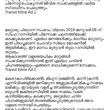
പിന്നോട്ട് പോകുന്നത് ജീവിത സംഭവങ്ങളിൽ വലിയ
സ്വാധീനം ചെലുത്തും.
Transit Inline Ad 1
മറ്റൊരു പ്രധാന സംഭവം വ്യാഴം 2016 ജനുവരി 08 ന്
സിംഹ റാസിയിൽ പിന്നോക്ക ചലനത്തിലേക്ക്
കടക്കുകയാണ്. എല്ലാ ജനങ്ങൾക്കും ഭാഗ്യം മാറ്റാനും
ഇത് പ്രാപ്തമാണ്. ചൊവ്വ സ്ലോ മോഷനിൽ
ആയിരിക്കും, ഈ മാസം മുഴുവൻ തുല റാസിയിൽ
തുടരും.
ആകാശത്ത് വളരെയധികം മാറ്റങ്ങൾ
സംഭവിക്കുന്നതിനാൽ ഇത് എല്ലാ ചന്ദ്രൻ
ചിഹ്നങ്ങളെയും എങ്ങനെ ബാധിക്കുമെന്ന് നോക്കാം.
Transit Inline Ad 2
മകര (കാപ്രിക്കോൺ), മിഥുന (ജെമിനി), കന്നി (കന്നി)
എന്നിവിടങ്ങളിൽ ജനിക്കുന്ന ആളുകൾക്ക് മികച്ച സമയം
ലഭിക്കും. ഇവയുടെ വളർച്ച ത്വരിതപ്പെടുത്തുന്നതിന്
ബുധൻ ജക്രരാസിയിൽ ഒരേ സമയം വക്ര
കാദിയിലേക്കും കടക്കുന്നു. മറ്റെല്ലാ ചന്ദ്ര
ചിഹ്നങ്ങളുമായി താരതമ്യപ്പെടുത്തുമ്പോൾ അവ
വളരെ നന്നായി ചെയ്യും.
മേശ (ഏരീസ്), കുംബ (അക്വേറിയസ്), ധനുഷു (ധനു),