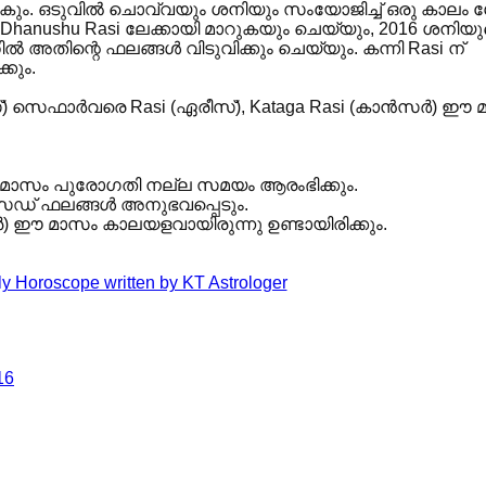
ും. ഒടുവിൽ ചൊവ്വയും ശനിയും സംയോജിച്ച് ഒരു കാലം
െ Dhanushu Rasi ലേക്കായി മാറുകയും ചെയ്യും, 2016 ശനിയു
തിന്റെ ഫലങ്ങൾ വിടുവിക്കും ചെയ്യും. കന്നി Rasi ന്
കും.
ിയസ്) സെഫാർവരെ Rasi (ഏരീസ്), Kataga Rasi (കാൻസർ) ഈ
 ഈ മാസം പുരോഗതി നല്ല സമയം ആരംഭിക്കും.
ിക്സഡ് ഫലങ്ങൾ അനുഭവപ്പെടും.
ാൺ) ഈ മാസം കാലയളവായിരുന്നു ഉണ്ടായിരിക്കും.
16