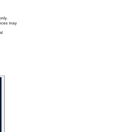
only.
iences may
al