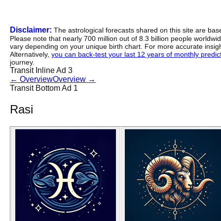
Disclaimer:
The astrological forecasts shared on this site are ba
Please note that nearly 700 million out of 8.3 billion people worldw
vary depending on your unique birth chart. For more accurate insig
Alternatively,
you can back-test your last 12 years of monthly predicti
journey.
Transit Inline Ad 3
←
Overview
Overview
→
Transit Bottom Ad 1
Rasi