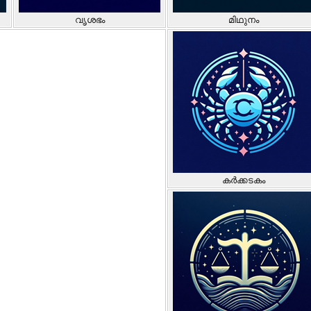
വൃശഭം
മിഥുനം
കർക്കടകം