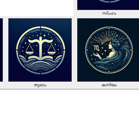
സിംഹം
തുലാം
കന്നിയം