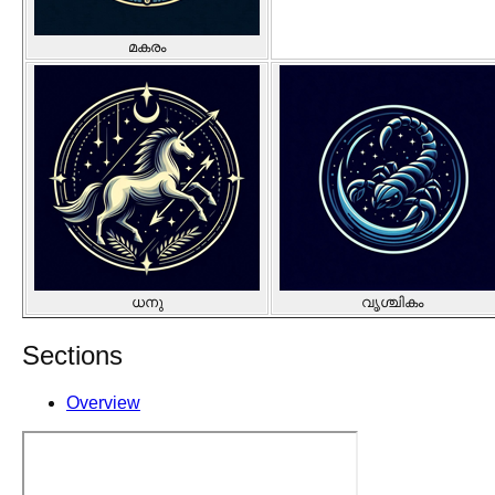
മകരം
ധനു
വൃശ്ചികം
Sections
Overview