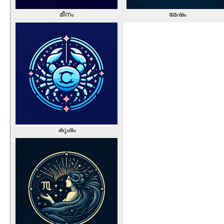
മീനം
മേഷം
കുംഭം