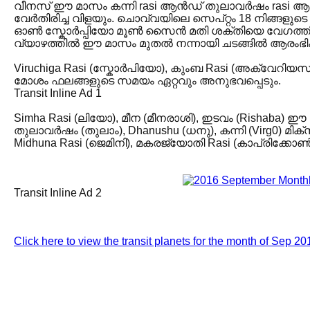
വീനസ് ഈ മാസം കന്നി rasi ആൻഡ് തുലാവർഷം rasi ആക
വേർതിരിച്ച വിളയും. ചൊവ്വയിലെ സെപ്റ്റം 18 നിങ്ങളുട
ഓൺ സ്കോർപ്പിയോ മൂൺ സൈൻ മതി ശക്തിയെ വേഗത്തിൽ അ
വ്യാഴത്തിൽ ഈ മാസം മുതൽ നന്നായി ചടങ്ങിൽ ആരംഭിക്
Viruchiga Rasi (സ്കോർപിയോ), കുംബ Rasi (അക്വേറ
മോശം ഫലങ്ങളുടെ സമയം ഏറ്റവും അനുഭവപ്പെടും.
Transit Inline Ad 1
Simha Rasi (ലിയോ), മീന (മീനരാശി), ഇടവം (Rishaba)
തുലാവർഷം (തുലാം), Dhanushu (ധനു), കന്നി (Virg0) മ
Midhuna Rasi (ജെമിനി), മകരജ്യോതി Rasi (കാപ്രിക്കേ
Transit Inline Ad 2
Click here to view the transit planets for the month of Sep 20