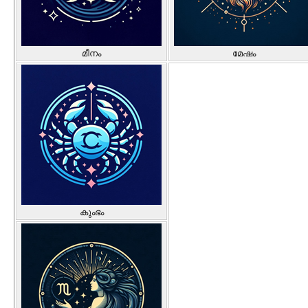
മീനം
മേഷം
കുംഭം