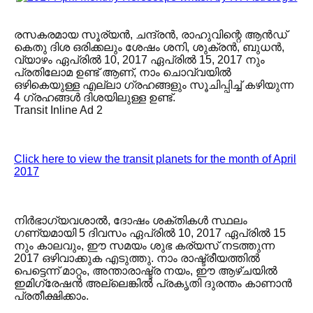
രസകരമായ സൂര്യൻ, ചന്ദ്രൻ, രാഹുവിന്റെ ആൻഡ്
കെതു ദിശ ഒരിക്കലും ശേഷം ശനി, ശുക്രൻ, ബുധൻ,
വ്യാഴം ഏപ്രിൽ 10, 2017 ഏപ്രിൽ 15, 2017 നും
പ്രതിലോമ ഉണ്ട് ആണ്, നാം ചൊവ്വയിൽ
ഒഴികെയുള്ള എല്ലാ ഗ്രഹങ്ങളും സൂചിപ്പിച്ച് കഴിയുന്ന
4 ഗ്രഹങ്ങൾ ദിശയിലുള്ള ഉണ്ട്.
Transit Inline Ad 2
Click here to view the transit planets for the month of April
2017
നിർഭാഗ്യവശാൽ, ദോഷം ശക്തികൾ സ്ഥലം
ഗണ്യമായി 5 ദിവസം ഏപ്രിൽ 10, 2017 ഏപ്രിൽ 15
നും കാലവും, ഈ സമയം ശുഭ കര്യസ് നടത്തുന്ന
2017 ഒഴിവാക്കുക എടുത്തു. നാം രാഷ്ട്രീയത്തിൽ
പെട്ടെന്ന് മാറ്റം, അന്താരാഷ്ട്ര നയം, ഈ ആഴ്ചയിൽ
ഇമിഗ്രേഷൻ അല്ലെങ്കിൽ പ്രകൃതി ദുരന്തം കാണാൻ
പ്രതീക്ഷിക്കാം.