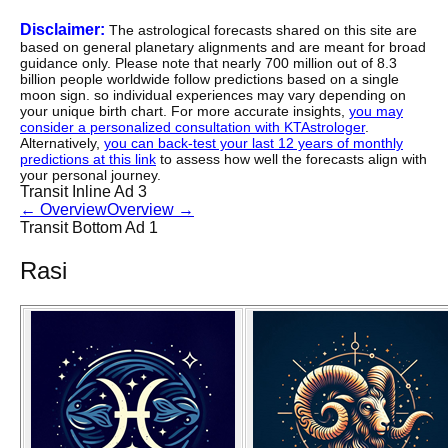
Disclaimer:
The astrological forecasts shared on this site are
based on general planetary alignments and are meant for broad
guidance only. Please note that nearly 700 million out of 8.3
billion people worldwide follow predictions based on a single
moon sign. so individual experiences may vary depending on
your unique birth chart. For more accurate insights,
you may
consider a personalized consultation with KTAstrologer
.
Alternatively,
you can back-test your last 12 years of monthly
predictions at this link
to assess how well the forecasts align with
your personal journey.
Transit Inline Ad 3
←
Overview
Overview
→
Transit Bottom Ad 1
Rasi