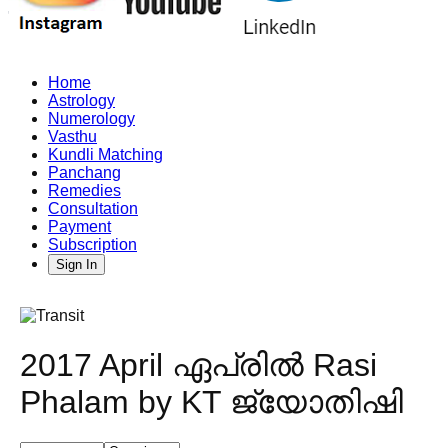
Home
Astrology
Numerology
Vasthu
Kundli Matching
Panchang
Remedies
Consultation
Payment
Subscription
Sign In
2017 April ഏപ്രിൽ Rasi
Phalam by KT ജ്യോതിഷി