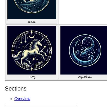
മകരം
ധനു
വൃശ്ചികം
Sections
Overview