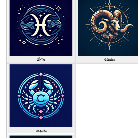
മീനം
മേഷം
കുംഭം