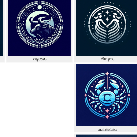
വൃശഭം
മിഥുനം
കർക്കടകം