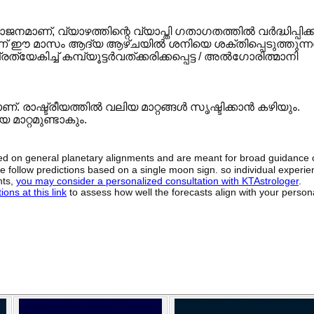
ാണ്, വ്യാഴത്തിന്റെ വ്യാപ്തി ഗതാഗതത്തിൽ വർദ്ധിപ്പിക്ക
ച്ചാണ് ഈ മാസം ആദ്യ ആഴ്ചയിൽ ശനിയെ ശക്തിപ്പെടുത്തുന്നത
ിച്ച് കമ്പ്യൂട്ടർവത്ക്കരിക്കപ്പെട്ട / അൽഗോരിത്മാനി
ാഷ്ട്രീയത്തിൽ വലിയ മാറ്റങ്ങൾ സൃഷ്ടിക്കാൻ കഴിയും.
ാറ്റമുണ്ടാകും.
sed on general planetary alignments and are meant for broad guidance 
ide follow predictions based on a single moon sign. so individual exper
hts,
you may consider a personalized consultation with KTAstrologer
.
ons at this link
to assess how well the forecasts align with your person