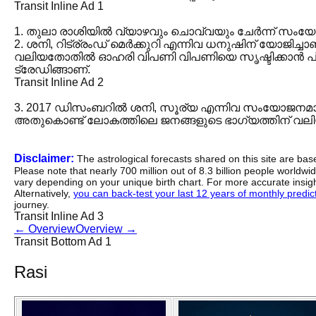
Transit Inline Ad 1
1. തുലാ രാശിയിൽ വ്യാഴവും ചൊവ്വയും ചേർന്ന് സംയോജനമ
2. ശനി, റിട്ര്രംഡ് മെർക്കുറി എന്നിവ ധനുഷിന് യോജി
വലിയതോതിൽ ഓഹരി വിപണി വിപണിയെ സൃഷ്ടിക്കാൻ പ്രത്യേക
ട്രേഡിങ്ങാണ്.
Transit Inline Ad 2
3. 2017 ഡിസംബറിൽ ശനി, സൂര്യ എന്നിവ സംയോജനമാണ്. ര
അതുകൊണ്ട് ലോകത്തിലെ ജനങ്ങളുടെ ഭാഗ്യത്തിന് വലിയ മ
Disclaimer:
The astrological forecasts shared on this site are ba
Please note that nearly 700 million out of 8.3 billion people worldw
vary depending on your unique birth chart. For more accurate insig
Alternatively,
you can back-test your last 12 years of monthly predicti
journey.
Transit Inline Ad 3
←
Overview
Overview
→
Transit Bottom Ad 1
Rasi