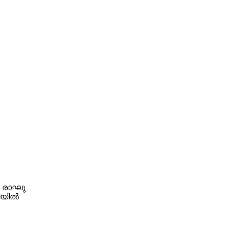
. രാഘു
ശിയിൽ