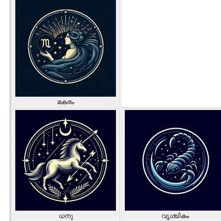
മകരം
ധനു
വൃശ്ചികം