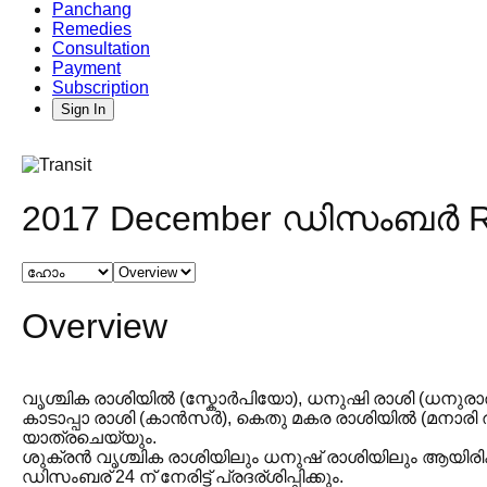
Panchang
Remedies
Consultation
Payment
Subscription
Sign In
2017 December ഡിസംബർ Ra
Overview
വൃശ്ചിക രാശിയിൽ (സ്കോർപിയോ), ധനുഷി രാശി (ധനു
കാടാപ്പാ രാശി (കാൻസർ), കെതു മകര രാശിയിൽ (മനാരി
യാത്രചെയ്യും.
ശുക്രൻ വൃശ്ചിക രാശിയിലും ധനുഷ് രാശിയിലും ആയിരിക്
ഡിസംബര് 24 ന് നേരിട്ട് പ്രദര്ശിപ്പിക്കും.