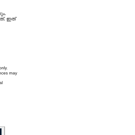
ും.
്. ഇത്
only.
iences may
al