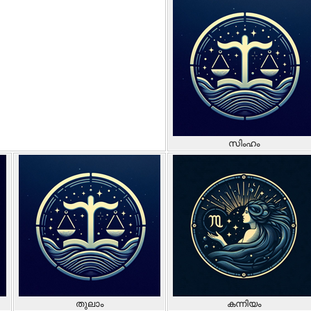
സിംഹം
തുലാം
കന്നിയം