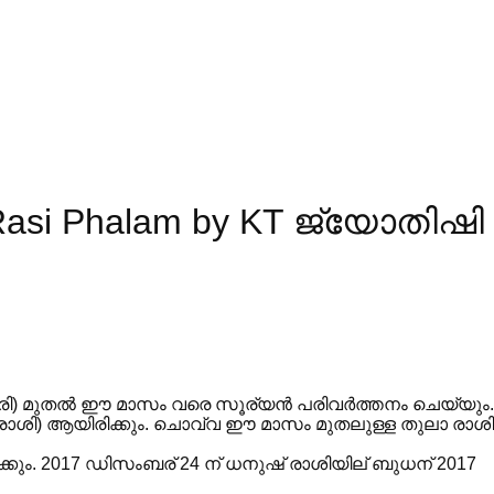
si Phalam by KT ജ്യോതിഷി
രാരി) മുതൽ ഈ മാസം വരെ സൂര്യൻ പരിവർത്തനം ചെയ്യും
 രാശി) ആയിരിക്കും. ചൊവ്വ ഈ മാസം മുതലുള്ള തുലാ രാ
കും. 2017 ഡിസംബര് 24 ന് ധനുഷ് രാശിയില് ബുധന് 2017