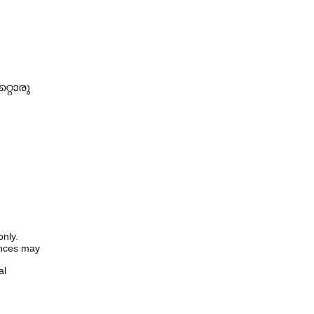
്റൊരു
only.
iences may
al