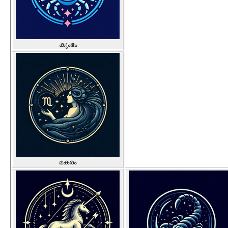
കുംഭം
മകരം