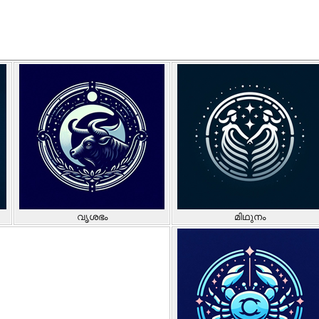
വൃശഭം
മിഥുനം