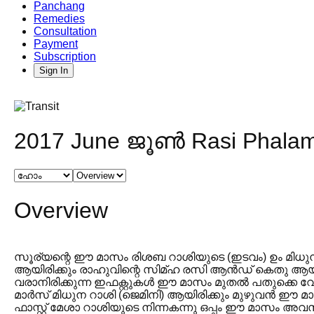
Panchang
Remedies
Consultation
Payment
Subscription
Sign In
2017 June ജൂൺ Rasi Phala
Overview
സൂര്യന്റെ ഈ മാസം രിശബ റാശിയുടെ (ഇടവം) ഉം മിധുന 
ആയിരിക്കും രാഹുവിന്റെ സിമ്ഹ രസി ആൻഡ് കെതു ആയിരിക
വരാനിരിക്കുന്ന ഇഫക്റ്റുകൾ ഈ മാസം മുതൽ പതുക്കെ വ
മാർസ് മിധുന റാശി (ജെമിനി) ആയിരിക്കും മുഴുവൻ ഈ 
ഫാസ്റ്റ് മേശാ റാശിയുടെ നിന്നകന്നു ഒപ്പം ഈ മാസം അ