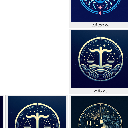
കർക്കടകം
സിംഹം