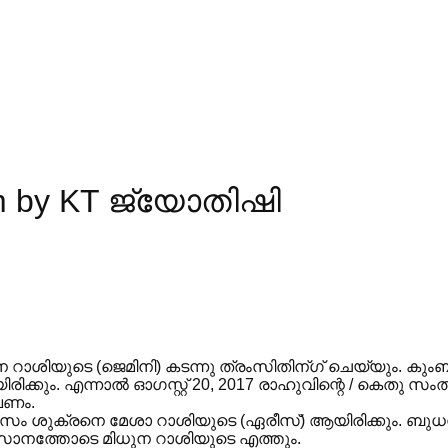
m by KT ജ്യോതിഷി
റാശിയുടെ (ജെമിനി) കടന്നു ത്രംസിതിന്ഗ് ചെയ്യും. കും
്കും. എന്നാൽ ഓഗസ്റ്റ് 20, 2017 രാഹുവിന്റെ / കെതു സ
േണം.
മാസം ശുക്രനെ മേശാ റാശിയുടെ (ഏരീസ്) ആയിരിക്കും. ബു
വസാനത്തോടെ മിധുന റാശിയുടെ എത്തും.