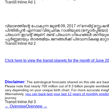
Transit Inline Ad 1
വ്യാഴത്തിന്റെ പോകുന്ന ജൂൺ 09, 2017 ന് നേരിട്ട് സ
പിന്തിരിപ്പൻ എന്നാല് വിരുഛിക റാശിയുടെ (സ്കോർപ്പിയോ)
പ്രധാന ഇവന്റ് ആണ്. രണ്ട് പ്രധാന ഗ്രഹങ്ങൾ ശനിയുടെ
പൂർണ്ണമായും താരതമ്യം ജനങ്ങൾക്ക് പ്രവാസികളെ മാറ്റ
Transit Inline Ad 2
Click here to view the transit planets for the month of June 2
Disclaimer:
The astrological forecasts shared on this site are ba
Please note that nearly 700 million out of 8.3 billion people worldw
vary depending on your unique birth chart. For more accurate insig
Alternatively,
you can back-test your last 12 years of monthly predicti
journey.
Transit Inline Ad 3
←
Overview
Overview
→