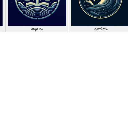
തുലാം
കന്നിയം