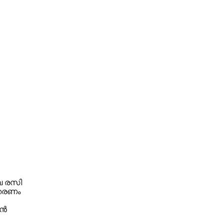
ബ രസി
ംതരണം
ധൻ