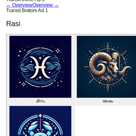
←
Overview
Overview
→
Transit Bottom Ad 1
Rasi
മീനം
മേഷം