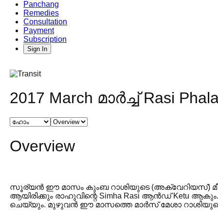
Panchang
Remedies
Consultation
Payment
Subscription
Sign In
2017 March മാർച്ച് Rasi Ph
Overview
സൂര്യൻ ഈ മാസം കുംബ റാശിയുടെ (അക്വേറിയസ്) മീനാ റാ
ആയിരിക്കും രാഹുവിന്റെ Simha Rasi ആൻഡ് Ketu ആകും
ചെയ്യും. മുഴുവൻ ഈ മാസത്തെ മാർസ് മേശാ റാശിയു