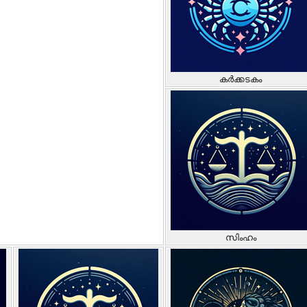
കർക്കടകം
സിംഹം