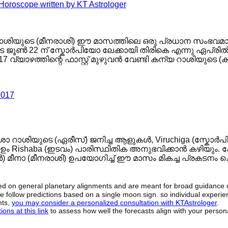
ത് മീന റാശിയുടെ (മീനരാശി) ഈ മാസത്തിലെ ഒരു പ്രധാന സംഭവമ
 ജൂൺ 22 ന് സ്കോർപിയോ ലേക്കായി തിരികെ എന്നു ഏപ്രിൽ
17 വ്യാഴത്തിന്റെ ഫാസ്റ്റ് മുഴുവൻ വേണ്ടി കന്യ റാശിയുടെ (കന
 2017
 റാശിയുടെ (ഏരീസ്) ജനിച്ച ആളുകൾ, Viruchiga (സ്കോർപ
ഉം Rishaba (ഇടവം) പാരിസ്ഥിതിക അനുഭവിക്കാൻ കഴിയും. 
ോൺ) മീനാ (മീനരാശി) ഉപയോഗിച്ച് ഈ മാസം മികച്ച പ്രകടനം 
sed on general planetary alignments and are meant for broad guidance 
ide follow predictions based on a single moon sign. so individual exper
hts,
you may consider a personalized consultation with KTAstrologer
.
ons at this link
to assess how well the forecasts align with your person