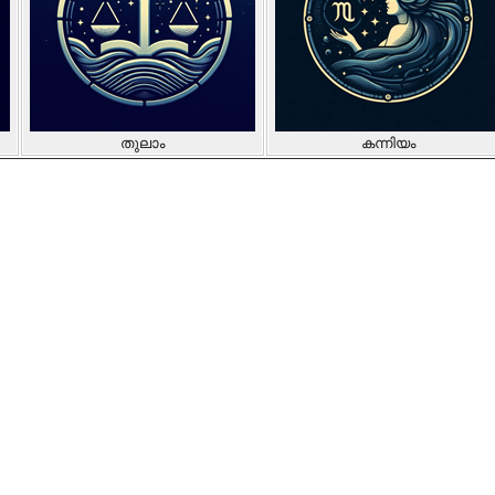
തുലാം
കന്നിയം