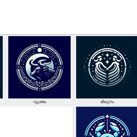
വൃശഭം
മിഥുനം