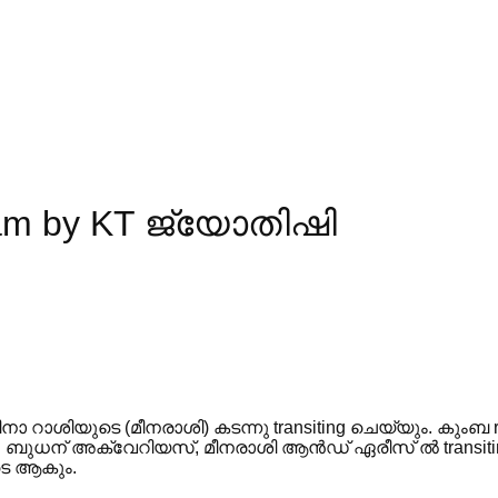
alam by KT ജ്യോതിഷി
ശിയുടെ (മീനരാശി) കടന്നു transiting ചെയ്യും. കുംബ r
. ബുധന് അക്വേറിയസ്, മീനരാശി ആൻഡ് ഏരീസ് ൽ transiti
ടെ ആകും.