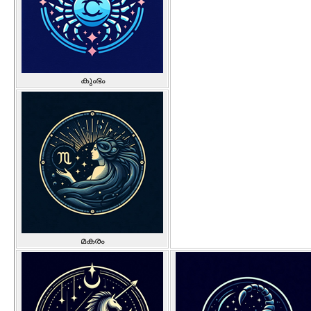
കുംഭം
മകരം