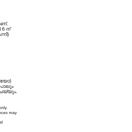
ാണ്.
 6 ന്
്നി)
ിയോ)
പോലും
ചെയ്യും.
only.
iences may
al