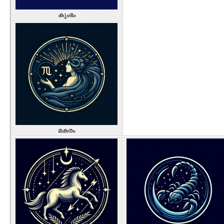
കുംഭം
മകരം