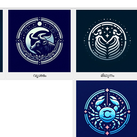
വൃശഭം
മിഥുനം