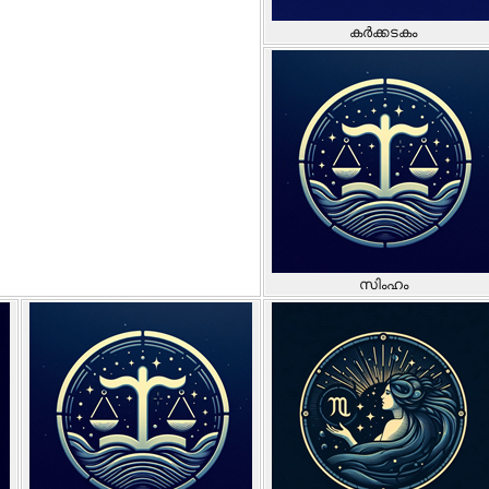
കർക്കടകം
സിംഹം