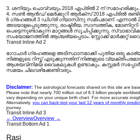
3. ശനിയും ചൊവ്വയും 2018 ഏപ്രിൽ 2 ന് സമാഹരിക്കും.
4. സൺ ആൻഡ് മെർക്കുറി ആർക്സ് 2018 ഏപ്രിൽ രണ്ടിന
6 ഗ്രഹങ്ങൾ 3 ഡിഗ്രി ഗ്യാസിനു സമീപമാണ്. എന്നാൽ 20
അടയാളപ്പെടുത്തുന്നു. രാഷ്ട്രീയ, സാമ്പത്തിക, മോണിറ്ററി
പെട്ടെന്നുണ്ടാകുന്ന മാറ്റങ്ങൾ സൂചിപ്പിക്കുന്നു. സ്
സംയോജനത്തിൽ ആശ്ചര്യപ്പെടാം. സ്റ്റോക്ക് മാർക്കറ്റ് 
Transit Inline Ad 2
ഗോചാർ ഗ്രഹങ്ങളെ അടിസ്ഥാനമാക്കി പുതിയ ഒരു കാ
നിങ്ങളുടെ റിസ്ക് എടുക്കുന്നതിന് നിങ്ങളുടെ വ്യക്തിപര
ആശയവിനിമയ വൈകലുകൾ ഉണ്ടാകും. കസ്റ്റമർ സപ്പോർട
സമയം ചിലവഴിക്കേണ്ടിവരും.
Disclaimer:
The astrological forecasts shared on this site are ba
Please note that nearly 700 million out of 8.3 billion people worldw
vary depending on your unique birth chart. For more accurate insig
Alternatively,
you can back-test your last 12 years of monthly predicti
journey.
Transit Inline Ad 3
←
Overview
Overview
→
Transit Bottom Ad 1
Rasi