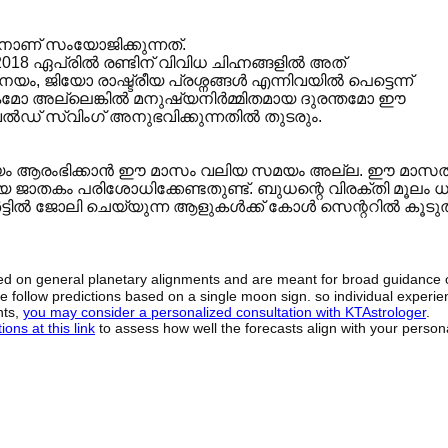
ാണ് സംയോജിക്കുന്നത്.
18 ഏപ്രിൽ രണ്ടിന് വിവിധ ചിഹ്നങ്ങളിൽ അത്
 നയം, ജിയോ രാഷ്ട്രീയ പ്രശ്നങ്ങൾ എന്നിവയിൽ പെട്ടെന്ന്
വാഭാവികമോ അല്ലെങ്കിൽ മനുഷ്യനിർമ്മിതമായ ദുരന്തമോ ഈ
വൈൽഡ് സ്വിംഗ് അനുഭവിക്കുന്നതിൽ തുടരും.
ര്യം ആരംഭിക്കാൻ ഈ മാസം വലിയ സമയം അല്ല. ഈ മാസത
മായ ജാതകം പരിശോധിക്കേണ്ടതുണ്ട്. ബുധന്റെ വിരക്തി മൂലം 
്ടിൽ ജോലി ചെയ്യുന്ന ആളുകൾക്ക് കോൾ സെന്ററിൽ കൂട
sed on general planetary alignments and are meant for broad guidance 
ide follow predictions based on a single moon sign. so individual exper
hts,
you may consider a personalized consultation with KTAstrologer
.
ons at this link
to assess how well the forecasts align with your person