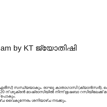
alam by KT ജ്യോതിഷി
യിൽ (ഏരീസ്) സന്ധ്യയാകും. രാഘു കാതാഗാസി (ക്യാൻസർ), 
20 ന് ശുക്രൻ മാഷ്രാസിയിൽ നിന്ന് ഋഷബാ റസിയിലേക്ക് മാറ
് പോകും.
ഴ്ച വൈകുന്നേരം ശനിയാഴ്ച നടക്കും.