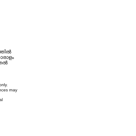
്തിൽ
ധാരാളം
ുതൽ
only.
iences may
al