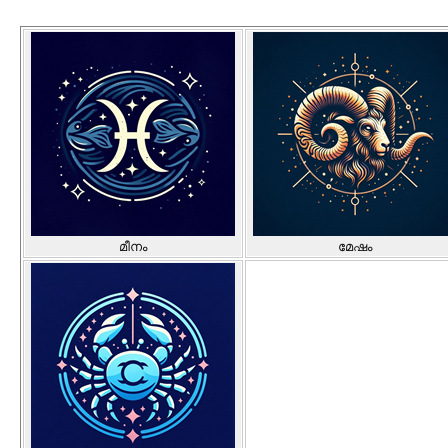
മീനം
മേഷം