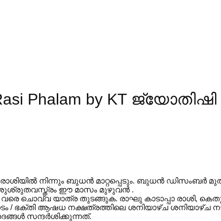
si Phalam by KT ജ്യോതിഷി
 രാശിയിൽ നിന്നും ബുധൻ മാറ്റപ്പെടും. ബുധൻ ഡിസംബർ മ
ുശ്രുതവസ്ത്രം ഈ മാസം മുഴുവൻ .
െ ചൊവ്വ യാത്ര തുടങ്ങുക. രാഘു കാടാപ്പാ രാശി, കെത
ടം / ഭക്തി ആഷധ നക്ഷത്രത്തിലെ ശനിയാഴ്ച ശനിയാഴ്ച നടക
ങ്ങൾ സന്ദർശിക്കുന്നത്.