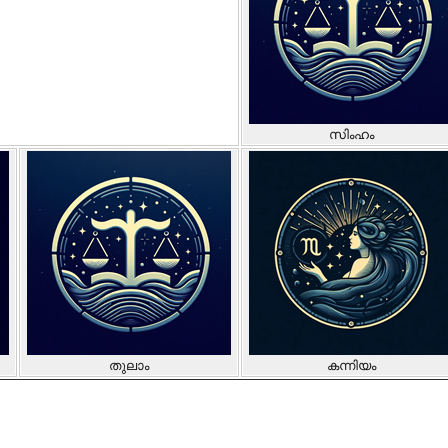
സിംഹം
തുലാം
കന്നിയം