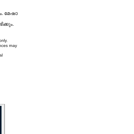
ം. മേഷാ
ക്കും.
only.
iences may
al