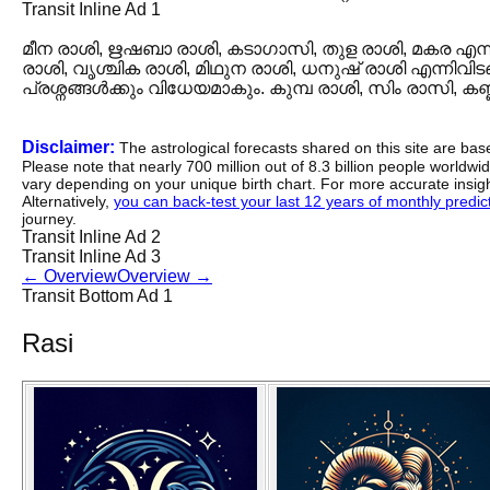
Transit Inline Ad 1
മീന രാശി, ഋഷബാ രാശി, കടാഗാസി, തുള രാശി, മകര എന്ന
രാശി, വൃശ്ചിക രാശി, മിഥുന രാശി, ധനുഷ് രാശി എന്നിവി
പ്രശ്നങ്ങൾക്കും വിധേയമാകും. കുമ്പ രാശി, സിം രാസി, കണ
Disclaimer:
The astrological forecasts shared on this site are ba
Please note that nearly 700 million out of 8.3 billion people worldw
vary depending on your unique birth chart. For more accurate insig
Alternatively,
you can back-test your last 12 years of monthly predicti
journey.
Transit Inline Ad 2
Transit Inline Ad 3
←
Overview
Overview
→
Transit Bottom Ad 1
Rasi