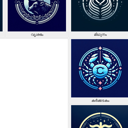
വൃശഭം
മിഥുനം
കർക്കടകം