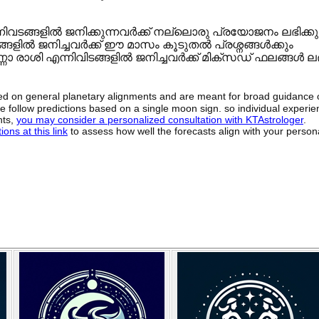
ിവടങ്ങളിൽ ജനിക്കുന്നവർക്ക് നല്ലൊരു പ്രയോജനം ലഭിക്കു
ടങ്ങളിൽ ജനിച്ചവർക്ക് ഈ മാസം കൂടുതൽ പ്രശ്നങ്ങൾക്കും
്ണാ രാശി എന്നിവിടങ്ങളിൽ ജനിച്ചവർക്ക് മിക്സഡ് ഫലങ്ങൾ ലഭി
sed on general planetary alignments and are meant for broad guidance 
ide follow predictions based on a single moon sign. so individual exper
hts,
you may consider a personalized consultation with KTAstrologer
.
ons at this link
to assess how well the forecasts align with your person