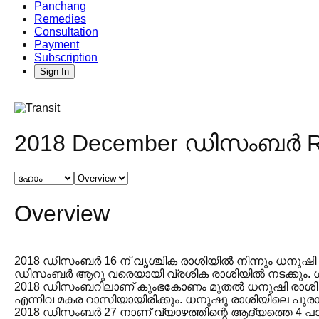
Panchang
Remedies
Consultation
Payment
Subscription
Sign In
2018 December ഡിസംബർ Ra
Overview
2018 ഡിസംബർ 16 ന് വൃശ്ചിക രാശിയിൽ നിന്നും ധനുഷി
ഡിസംബർ ആറു വരെയായി വ്രശിക രാശിയിൽ നടക്കും. ശ
2018 ഡിസംബറിലാണ് കുംഭകോണം മുതൽ ധനുഷി രാശി വര
എന്നിവ മകര റാസിയായിരിക്കും. ധനുഷു രാശിയിലെ പൂരാ
2018 ഡിസംബർ 27 നാണ് വ്യാഴത്തിന്റെ ആദ്യത്തെ 4 പാദ