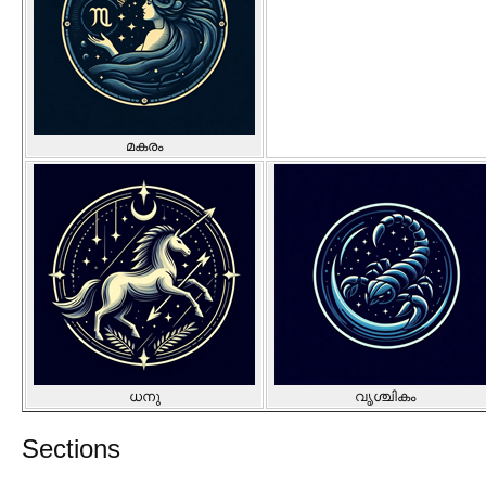
മകരം
ധനു
വൃശ്ചികം
Sections