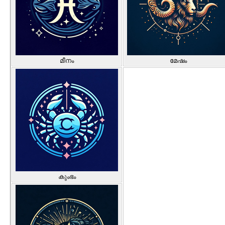
മീനം
മേഷം
കുംഭം