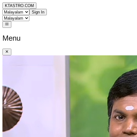
KTASTRO.COM
Sign In
Menu