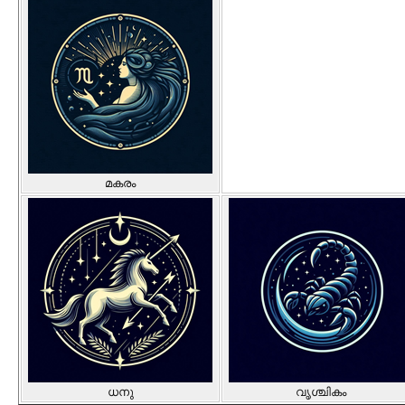
മകരം
ധനു
വൃശ്ചികം