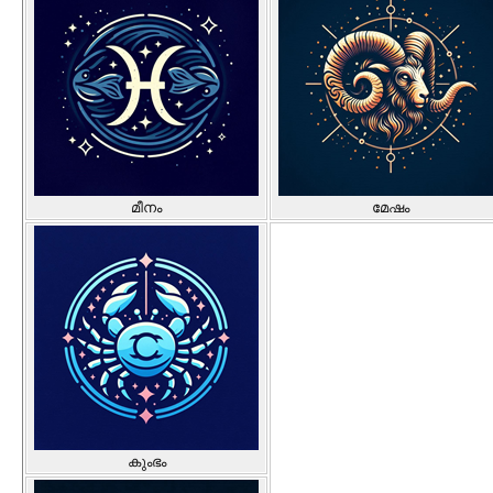
മീനം
മേഷം
കുംഭം