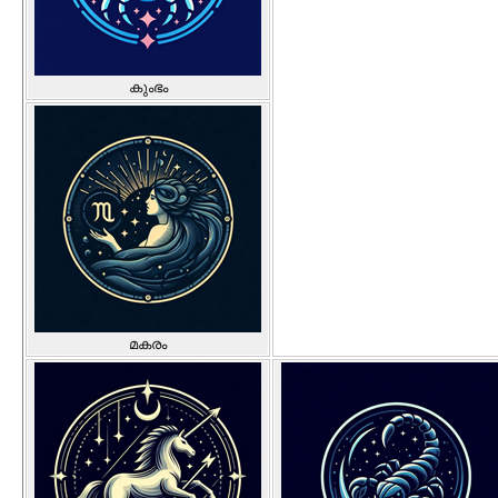
കുംഭം
മകരം