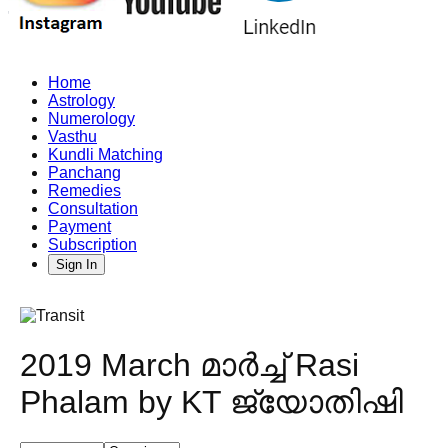
Home
Astrology
Numerology
Vasthu
Kundli Matching
Panchang
Remedies
Consultation
Payment
Subscription
Sign In
2019 March മാർച്ച് Rasi
Phalam by KT ജ്യോതിഷി