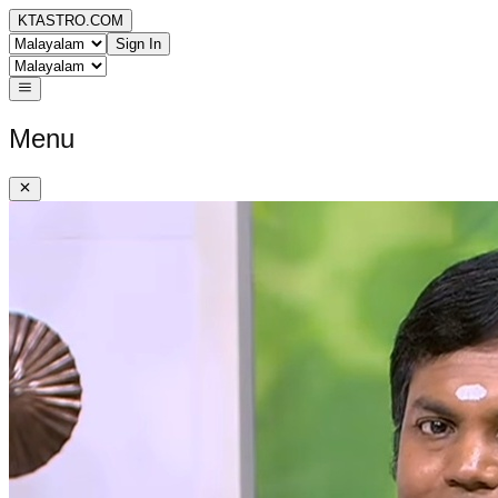
KTASTRO.COM
Sign In
Menu