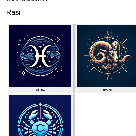
Rasi
മീനം
മേഷം