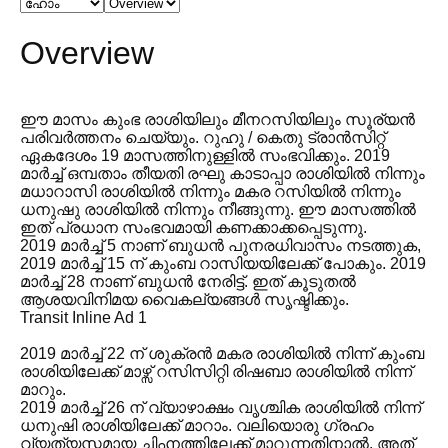
Overview
ഈ മാസം കുംഭ രാശിയിലും മീനറസിയിലും സൂര്യൻ
പരിവർത്തനം ചെയ്യും. റുഹു / കെതു ട്രാൻസിറ്റ്
ഏകദേശം 19 മാസത്തിനുള്ളിൽ സംഭവിക്കും. 2019
മാർച്ച് ഒമ്പതാം തീയതി രഘു കാടാപ്പാ രാശിയിൽ നിന്നും
മധാറാസി രാശിയിൽ നിന്നും മകര റസിയിൽ നിന്നും
ധനുഷു രാശിയിൽ നിന്നും നീങ്ങുന്നു. ഈ മാസത്തിൽ
ഇത് പ്രധാന സംഭവമായി കണക്കാക്കപ്പെടുന്നു.
2019 മാർച്ച് 5 നാണ് ബുധൻ പുനരധിവാസം നടത്തുക,
2019 മാർച്ച് 15 ന് കുംബ റാസിയയിലേക്ക് പോകും. 2019
മാർച്ച് 28 നാണ് ബുധൻ നേരിട്ട്. ഇത് കൂടുതൽ
ആശയവിനിമയ വൈകല്യങ്ങൾ സൃഷ്ടിക്കും.
Transit Inline Ad 1
2019 മാർച്ച് 22 ന് ശുക്രൻ മകര രാശിയിൽ നിന്ന് കുംബ
രാശിയിലേക്ക് മാഴ്സ് റസിസിറ്റി രിഷബാ രാശിയിൽ നിന്ന്
മാറും.
2019 മാർച്ച് 26 ന് വ്യാഴാക്ഷം വൃശ്ചിക രാശിയിൽ നിന്ന്
ധനുഷി രാശിയിലേക്ക് മാറാം. വലിയൊരു ഗ്രഹം
വ്യത്യസ്തമായ ചിഹ്നത്തിലേക്ക് മാറുന്നതിനാൽ, അത്