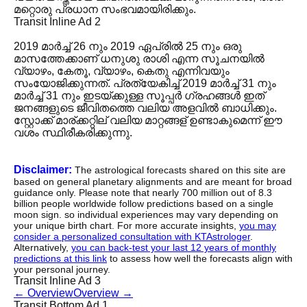
മറ്റൊരു പ്രധാന സംഭവമായിരിക്കും.
Transit Inline Ad 2
2019 മാർച്ച് 26 നും 2019 ഏപ്രിൽ 25 നും ഒരു
മാസത്തേക്കാണ് ധനുശു രാശി എന്ന സൂചനയിൽ
വ്യാഴം, കേതൂ, വ്യാഴം, കെതു എന്നിവയും
സംയോജിക്കുന്നത്. പ്രത്യേകിച്ച് 2019 മാർച്ച് 31 നും
മാർച്ച് 31 നും ഇടയ്ക്കുള്ള സൂപ്പർ ഗ്രഹങ്ങൾ ഇത്
ജനങ്ങളുടെ ജീവിതത്തെ വലിയ അളവിൽ ബാധിക്കും.
സ്റ്റോക്ക് മാര്ക്കറ്റില് വലിയ മാറ്റങ്ങള് ഉണ്ടാകുമെന്ന് ഈ
വശം സ്ഥിരീകരിക്കുന്നു.
Disclaimer:
The astrological forecasts shared on this site are
based on general planetary alignments and are meant for broad
guidance only. Please note that nearly 700 million out of 8.3
billion people worldwide follow predictions based on a single
moon sign. so individual experiences may vary depending on
your unique birth chart. For more accurate insights,
you may
consider a personalized consultation with KTAstrologer
.
Alternatively,
you can back-test your last 12 years of monthly
predictions at this link
to assess how well the forecasts align with
your personal journey.
Transit Inline Ad 3
←
Overview
Overview
→
Transit Bottom Ad 1