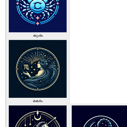
കുംഭം
മകരം