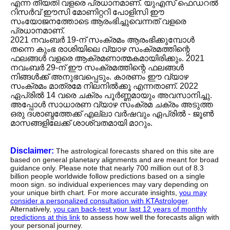
എന്ന തീയതി വളരെ പ്രധാനമാണ്. യുഎസ് ഫെഡറൽ
റിസർവ് ഈസി മോണിറ്ററി പോളിസി ഈ
സംയോജനത്തോടെ ആരംഭിച്ചുവെന്നത് വളരെ
പ്രധാനമാണ്.
2021 നവംബർ 19-ന് സംക്രമം ആരംഭിക്കുമ്പോൾ
തന്നെ കുംഭ രാശിയിലെ വ്യാഴ സംക്രമത്തിന്റെ
ഫലങ്ങൾ വളരെ ആക്രമണാത്മകമായിരിക്കും. 2021
നവംബർ 29-ന് ഈ സംക്രമത്തിന്റെ ഫലങ്ങൾ
നിങ്ങൾക്ക് അനുഭവപ്പെടും. കാരണം ഈ വ്യാഴ
സംക്രമം മാത്രമേ നിലനിൽക്കൂ എന്നതാണ്. 2022
ഏപ്രിൽ 14 വരെ ചക്രം പൂർണ്ണമായും അവസാനിച്ചു.
അപ്പോൾ സാധാരണ വ്യാഴ സംക്രമ ചക്രം അടുത്ത
ഒരു ദശാബ്ദത്തേക്ക് എല്ലാ വർഷവും ഏപ്രിൽ - ജൂൺ
മാസങ്ങളിലേക്ക് ശാശ്വതമായി മാറും.
Disclaimer:
The astrological forecasts shared on this site are
based on general planetary alignments and are meant for broad
guidance only. Please note that nearly 700 million out of 8.3
billion people worldwide follow predictions based on a single
moon sign. so individual experiences may vary depending on
your unique birth chart. For more accurate insights,
you may
consider a personalized consultation with KTAstrologer
.
Alternatively,
you can back-test your last 12 years of monthly
predictions at this link
to assess how well the forecasts align with
your personal journey.