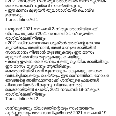
• 2021 നവംബർ 16-ന് തുലാരാശിയിൽ നിന്ന് വൃശ്ചിക
രാശിയിലേക്ക് സൂര്യൻ സംക്രമിക്കുന്നു.
• ഈ മാസം മുഴുവൻ തുലാരാശിയിൽ ചൊവ്വ
ഉണ്ടാകും.
Transit Inline Ad 1
• ബുധൻ 2021 നവംബർ 2-ന് തുലാരാശിയിലേക്ക്
നീങ്ങും. തുടർന്ന് 2021 നവംബർ 21-ന് വൃശ്ചിക
രാശിയിലേക്ക് നീങ്ങും.
• 2021 ഡിസംബറോടെ ശുക്രൻ അതിന്റെ വേഗത
കുറയ്ക്കും. അതിനാൽ, അത് ധനുഷ രാശിയിൽ
സാവധാനം നീങ്ങാൻ തുടങ്ങുകയും ഈ മാസം
മുഴുവൻ അവിടെ തുടരുകയും ചെയ്യും.
• രാഹു ഋഷബ രാശിയിലും കേതു വൃശ്ചിക രാശിയിലും
ഈ മാസം മുഴുവനും ആയിരിക്കും.
മകരരാശിയിൽ ശനി മുന്നോട്ടുപോകുകയും വേഗത
വർദ്ധിപ്പിക്കുകയും ചെയ്യും. ഈ മാസത്തിലെ ഗോചര
ഭാവങ്ങളെ അടിസ്ഥാനമാക്കി ശനിയുടെ ഫലങ്ങൾ
പ്രാധാന്യമർഹിക്കുന്നു. വ്യാഴം നേരിട്ട്
മകരരാശിയിൽ പോയി, 2021 നവംബർ 19-ന് കുംഭ
രാശിയിലേക്ക് നീങ്ങും.
Transit Inline Ad 2
ശനിയുടെയും വ്യാഴത്തിന്റെയും സംയോജനം
പൂർണ്ണമായും അവസാനിച്ചതിനാൽ 2021 നവംബർ 19