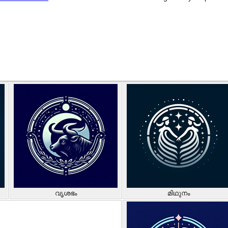
വൃശഭം
മിഥുനം