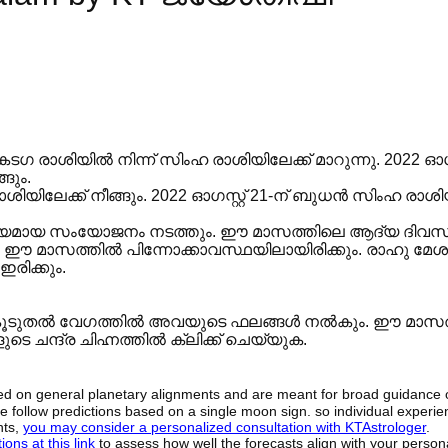
ടഗ രാശിയിൽ നിന്ന് സിംഹ രാശിയിലേക്ക് മാറുന്നു. 2022 ഓഗസ്
ങും.
രാശിയിലേക്ക് നീങ്ങും. 2022 ഓഗസ്റ്റ് 21-ന് ബുധൻ സിംഹ രാശ
്യമായ സംയോജനം നടത്തും. ഈ മാസത്തിലെ ആദ്യ ദിവ
ും ഈ മാസത്തിൽ പിന്നോക്കാവസ്ഥയിലായിരിക്കും. രാഹു മേശ
രിക്കും.
ൽ കൂടുതൽ വേഗത്തിൽ അവയുടെ ഫലങ്ങൾ നൽകും. ഈ മാസ
ടെ ചന്ദ്ര ചിഹ്നത്തിൽ ക്ലിക്ക് ചെയ്യുക.
sed on general planetary alignments and are meant for broad guidance 
ide follow predictions based on a single moon sign. so individual exper
hts,
you may consider a personalized consultation with KTAstrologer
.
ons at this link
to assess how well the forecasts align with your person