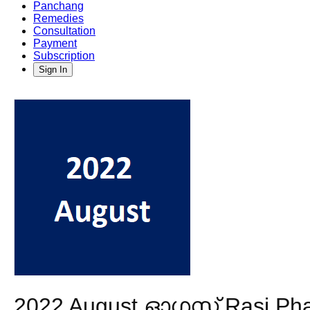
Panchang
Remedies
Consultation
Payment
Subscription
Sign In
2022 August ഓഗസ്റ്റ് Rasi 