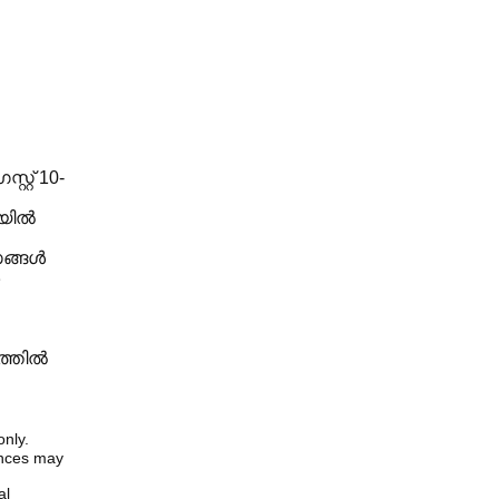
റ്റ് 10-
ിയിൽ
സങ്ങൾ
ത്തിൽ
only.
iences may
al