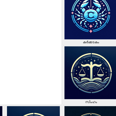
കർക്കടകം
സിംഹം