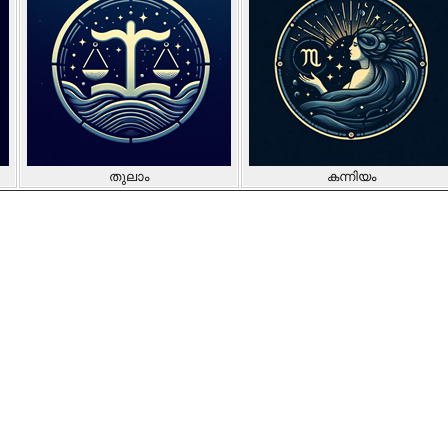
തുലാം
കന്നിയം