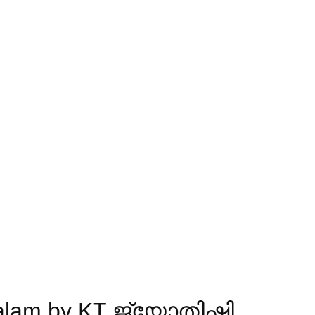
Phalam by KT ജ്യോതിഷി