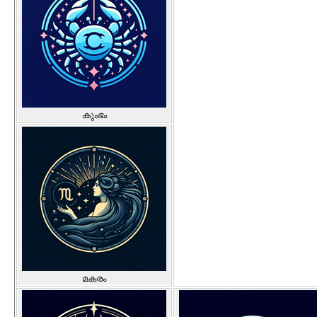
കുംഭം
മകരം