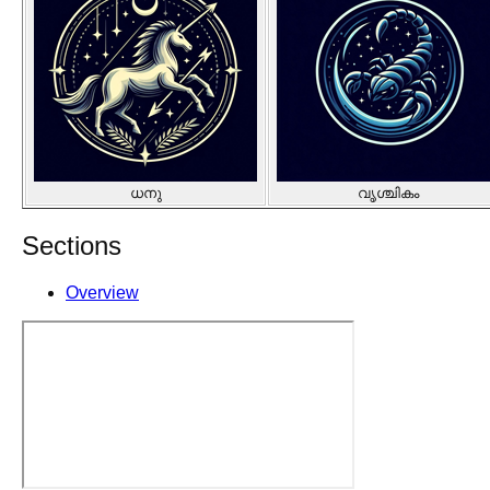
ധനു
വൃശ്ചികം
Sections
Overview