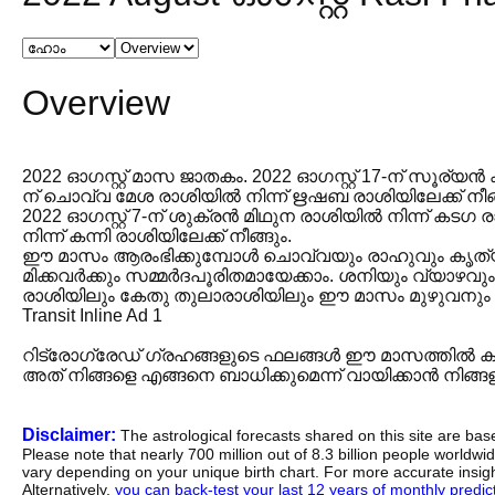
Overview
2022 ഓഗസ്റ്റ് മാസ ജാതകം. 2022 ഓഗസ്റ്റ് 17-ന് സൂര്യൻ ക
ന് ചൊവ്വ മേശ രാശിയിൽ നിന്ന് ഋഷബ രാശിയിലേക്ക് നീങ്
2022 ഓഗസ്റ്റ് 7-ന് ശുക്രൻ മിഥുന രാശിയിൽ നിന്ന് കടഗ 
നിന്ന് കന്നി രാശിയിലേക്ക് നീങ്ങും.
ഈ മാസം ആരംഭിക്കുമ്പോൾ ചൊവ്വയും രാഹുവും കൃത
മിക്കവർക്കും സമ്മർദപൂരിതമായേക്കാം. ശനിയും വ്യാഴവ
രാശിയിലും കേതു തുലാരാശിയിലും ഈ മാസം മുഴുവനും ഇ
Transit Inline Ad 1
റിട്രോഗ്രേഡ് ഗ്രഹങ്ങളുടെ ഫലങ്ങൾ ഈ മാസത്തി
അത് നിങ്ങളെ എങ്ങനെ ബാധിക്കുമെന്ന് വായിക്കാൻ നിങ്ങളു
Disclaimer:
The astrological forecasts shared on this site are ba
Please note that nearly 700 million out of 8.3 billion people worldw
vary depending on your unique birth chart. For more accurate insig
Alternatively,
you can back-test your last 12 years of monthly predicti