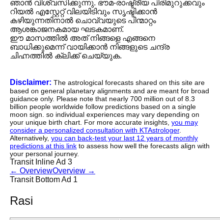
ഞാൻ വിശ്വസിക്കുന്നു. ഭൗമ-രാഷ്ട്രീയ പിരിമുറുക്കവും
റിയൽ എസ്റ്റേറ്റ് വിലയിടിവും സൃഷ്ടിക്കാൻ
കഴിയുന്നതിനാൽ ചൊവ്വയുടെ പിന്മാറ്റം
ആശങ്കാജനകമായ ഘടകമാണ്.
ഈ മാസത്തിൽ അത് നിങ്ങളെ എങ്ങനെ
ബാധിക്കുമെന്ന് വായിക്കാൻ നിങ്ങളുടെ ചന്ദ്ര
ചിഹ്നത്തിൽ ക്ലിക്ക് ചെയ്യുക.
Disclaimer:
The astrological forecasts shared on this site are
based on general planetary alignments and are meant for broad
guidance only. Please note that nearly 700 million out of 8.3
billion people worldwide follow predictions based on a single
moon sign. so individual experiences may vary depending on
your unique birth chart. For more accurate insights,
you may
consider a personalized consultation with KTAstrologer
.
Alternatively,
you can back-test your last 12 years of monthly
predictions at this link
to assess how well the forecasts align with
your personal journey.
Transit Inline Ad 3
←
Overview
Overview
→
Transit Bottom Ad 1
Rasi