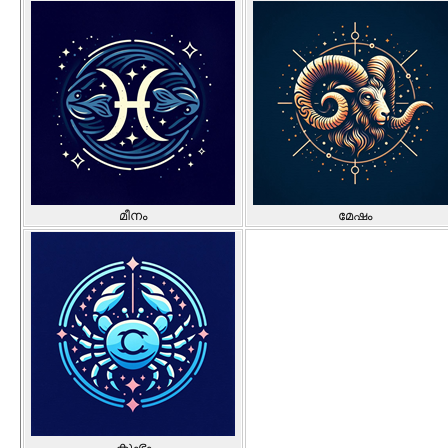
മീനം
മേഷം
കുംഭം