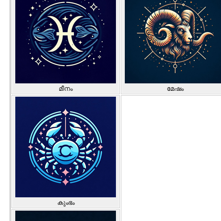
മീനം
മേഷം
കുംഭം