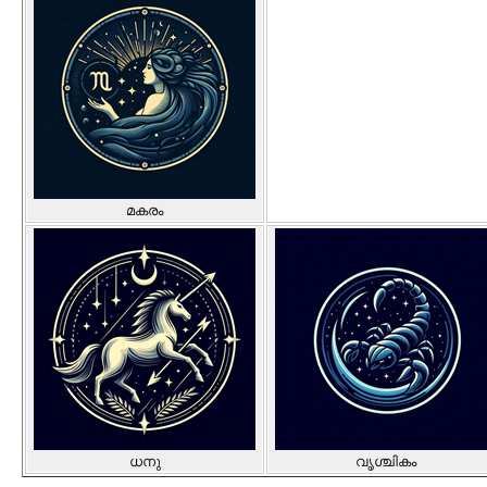
മകരം
ധനു
വൃശ്ചികം