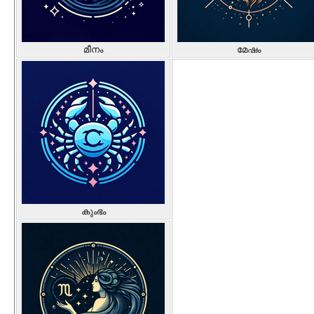
മീനം
മേഷം
കുംഭം