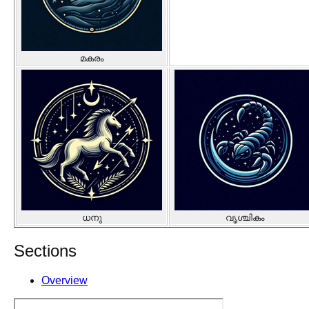
മകരം
ധനു
വൃശ്ചികം
Sections
Overview