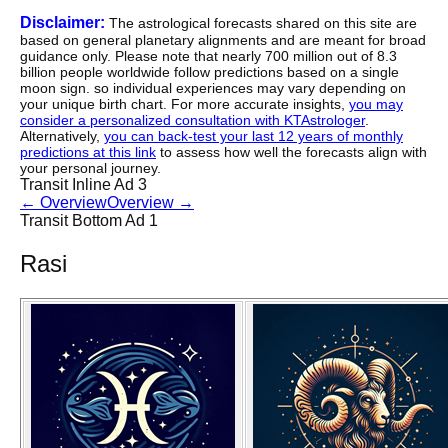
Disclaimer:
The astrological forecasts shared on this site are
based on general planetary alignments and are meant for broad
guidance only. Please note that nearly 700 million out of 8.3
billion people worldwide follow predictions based on a single
moon sign. so individual experiences may vary depending on
your unique birth chart. For more accurate insights,
you may
consider a personalized consultation with KTAstrologer
.
Alternatively,
you can back-test your last 12 years of monthly
predictions at this link
to assess how well the forecasts align with
your personal journey.
Transit Inline Ad 3
←
Overview
Overview
→
Transit Bottom Ad 1
Rasi