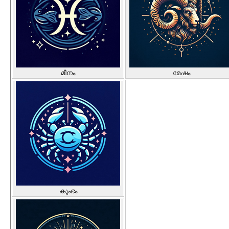
മീനം
മേഷം
കുംഭം