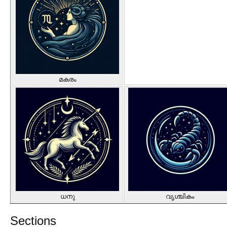
മകരം
ധനു
വൃശ്ചികം
Sections