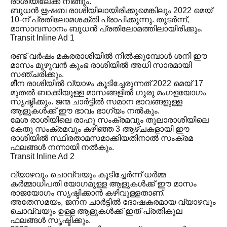
രാശിയിലേക്ക് നീങ്ങും.
ബുധൻ ഋഷബ രാശിയിലായിരിക്കുമെങ്കിലും 2022 മെയ്
10-ന് പ്രതിലോമശക്തി പ്രാപിക്കുന്നു. തുടർന്ന്,
മാസാവസാനം ബുധൻ പ്രതിലോമത്തിലായിരിക്കും.
Transit Inline Ad 1
രണ്ട് വർഷം മകരരാശിയിൽ നിൽക്കുമ്പോൾ ശനി ഈ
മാസം മുഴുവൻ കുംഭ രാശിയിൽ അധി സാരമായി
സഞ്ചരിക്കും.
മീന രാശിയിൽ വ്യാഴം കൂടിച്ചേരുന്നത് 2022 മെയ് 17
മുതൽ ബാക്കിയുള്ള മാസങ്ങളിൽ ഗുരു മംഗളയോഗം
സൃഷ്ടിക്കും. ജന്മ ചാർട്ടിൽ സമാന ഭാവങ്ങളുള്ള
ആളുകൾക്ക് ഈ ഭാവം ഭാഗ്യം നൽകും.
മേശ രാശിയിലെ രാഹു സംക്രമവും തുലാരാശിയിലെ
കേതു സംക്രമവും കഴിഞ്ഞ 3 ആഴ്ചകളായി ഈ
രാശിയിൽ സ്ഥിരതാമസമാക്കിയതിനാൽ സംക്രമ
ഫലങ്ങൾ നന്നായി നൽകും.
Transit Inline Ad 2
വ്യാഴവും ചൊവ്വയും കൂടിച്ചേർന്ന് ധർമ്മ
കർമ്മാധിപതി യോഗമുള്ള ആളുകൾക്ക് ഈ മാസം
രാജയോഗം സൃഷ്ടിക്കാൻ കഴിവുള്ളതാണ്.
അതേസമയം, ജനന ചാർട്ടിൽ ദോഷകരമായ വ്യാഴവും
ചൊവ്വയും ഉള്ള ആളുകൾക്ക് ഇത് പ്രതികൂല
ഫലങ്ങൾ സൃഷ്ടിക്കും.