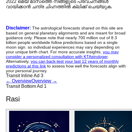
2022 മെയ് മാസത്തെ നിങ്ങളുടെ പ്രവചനങ്ങൾ
വായിക്കാൻ ചന്ദ്ര ചിഹ്നത്തിൽ ക്ലിക്ക് ചെയ്യുക.
Disclaimer:
The astrological forecasts shared on this site are
based on general planetary alignments and are meant for broad
guidance only. Please note that nearly 700 million out of 8.3
billion people worldwide follow predictions based on a single
moon sign. so individual experiences may vary depending on
your unique birth chart. For more accurate insights,
you may
consider a personalized consultation with KTAstrologer
.
Alternatively,
you can back-test your last 12 years of monthly
predictions at this link
to assess how well the forecasts align with
your personal journey.
Transit Inline Ad 3
←
Overview
Overview
→
Transit Bottom Ad 1
Rasi