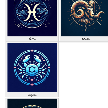
മീനം
മേഷം
കുംഭം