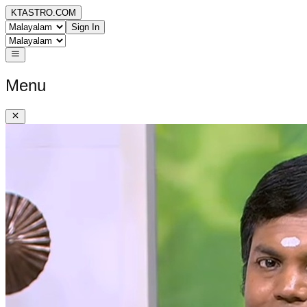
KTASTRO.COM
Sign In
Menu