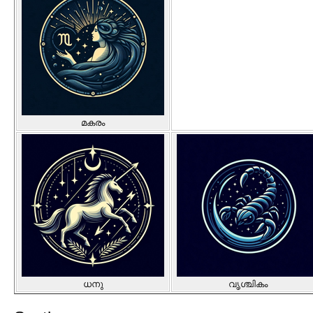
മകരം
ധനു
വൃശ്ചികം