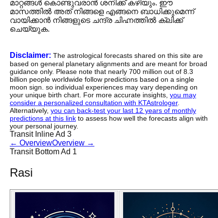
മാറ്റങ്ങൾ കൊണ്ടുവരാൻ ശനിക്ക് കഴിയും. ഈ
മാസത്തിൽ അത് നിങ്ങളെ എങ്ങനെ ബാധിക്കുമെന്ന്
വായിക്കാൻ നിങ്ങളുടെ ചന്ദ്ര ചിഹ്നത്തിൽ ക്ലിക്ക്
ചെയ്യുക.
Disclaimer:
The astrological forecasts shared on this site are
based on general planetary alignments and are meant for broad
guidance only. Please note that nearly 700 million out of 8.3
billion people worldwide follow predictions based on a single
moon sign. so individual experiences may vary depending on
your unique birth chart. For more accurate insights,
you may
consider a personalized consultation with KTAstrologer
.
Alternatively,
you can back-test your last 12 years of monthly
predictions at this link
to assess how well the forecasts align with
your personal journey.
Transit Inline Ad 3
←
Overview
Overview
→
Transit Bottom Ad 1
Rasi