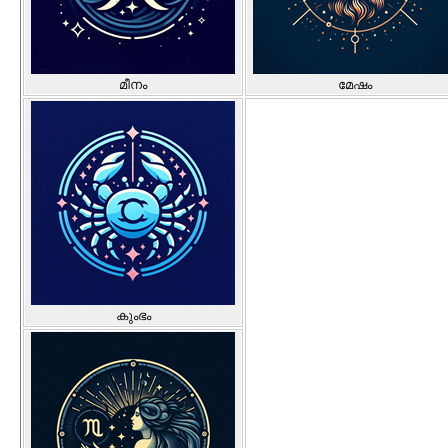
മീനം
മേഷം
കുംഭം