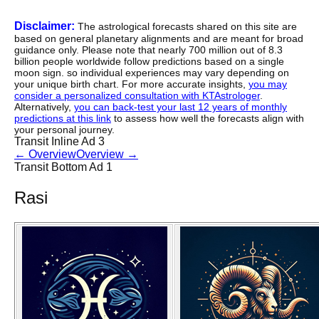
Disclaimer:
The astrological forecasts shared on this site are
based on general planetary alignments and are meant for broad
guidance only. Please note that nearly 700 million out of 8.3
billion people worldwide follow predictions based on a single
moon sign. so individual experiences may vary depending on
your unique birth chart. For more accurate insights,
you may
consider a personalized consultation with KTAstrologer
.
Alternatively,
you can back-test your last 12 years of monthly
predictions at this link
to assess how well the forecasts align with
your personal journey.
Transit Inline Ad 3
←
Overview
Overview
→
Transit Bottom Ad 1
Rasi