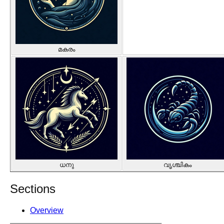
മകരം
ധനു
വൃശ്ചികം
Sections
Overview