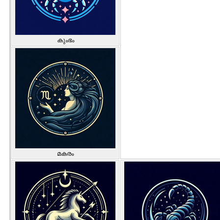
കുംഭം
മകരം