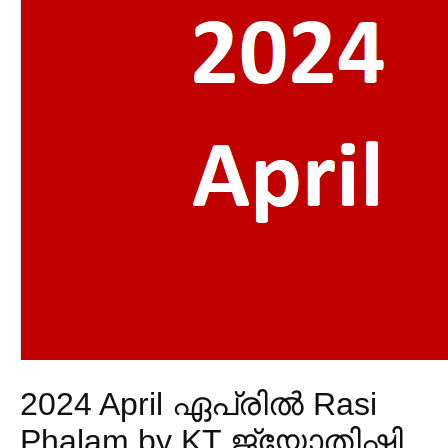
2024 April ഏപ്രിൽ Rasi
Phalam by KT ജ്യോതിഷി