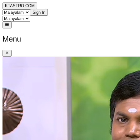
KTASTRO.COM
Sign In
Menu