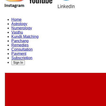
Home
Astrology
Numerology
Vasthu
Kundli Matching
Panchang
Remedies
Consultation
Payment
Subscription
Sign In