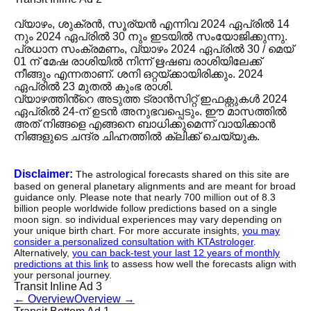
വ്യാഴം, ശുക്രൻ, സൂര്യൻ എന്നിവ 2024 ഏപ്രിൽ 14
നും 2024 ഏപ്രിൽ 30 നും ഇടയിൽ സംയോജിക്കുന്നു.
പ്രധാന സംക്രമണം, വ്യാഴം 2024 ഏപ്രിൽ 30 / മെയ്
01 ന് മേഷ രാശിയിൽ നിന്ന് ഋഷബ രാശിയിലേക്ക്
നീങ്ങും എന്നതാണ്. ശനി ഒറ്റയ്ക്കായിരിക്കും. 2024
ഏപ്രിൽ 23 മുതൽ കുംഭ രാശി.
വ്യാഴത്തിൻ്റെ അടുത്ത ട്രാൻസിറ്റ് ഇഫക്റ്റുകൾ 2024
ഏപ്രിൽ 24-ന് ഉടൻ അനുഭവപ്പെടും. ഈ മാസത്തിൽ
അത് നിങ്ങളെ എങ്ങനെ ബാധിക്കുമെന്ന് വായിക്കാൻ
നിങ്ങളുടെ ചന്ദ്ര ചിഹ്നത്തിൽ ക്ലിക്ക് ചെയ്യുക.
Disclaimer:
The astrological forecasts shared on this site are
based on general planetary alignments and are meant for broad
guidance only. Please note that nearly 700 million out of 8.3
billion people worldwide follow predictions based on a single
moon sign. so individual experiences may vary depending on
your unique birth chart. For more accurate insights,
you may
consider a personalized consultation with KTAstrologer
.
Alternatively,
you can back-test your last 12 years of monthly
predictions at this link
to assess how well the forecasts align with
your personal journey.
Transit Inline Ad 3
←
Overview
Overview
→