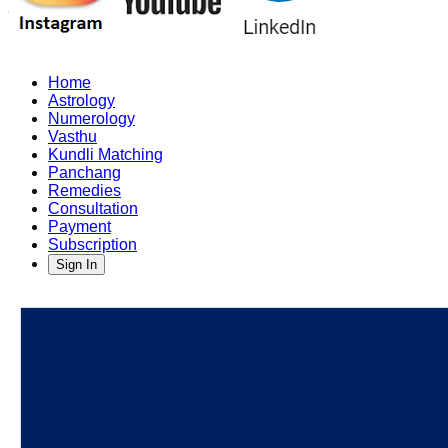
Home
Astrology
Numerology
Vasthu
Kundli Matching
Panchang
Remedies
Consultation
Payment
Subscription
Sign In