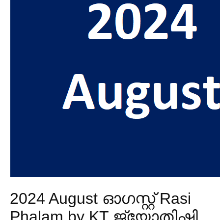
2024 August ഓഗസ്റ്റ് Rasi
Phalam by KT ജ്യോതിഷി