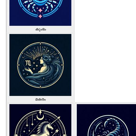
കുംഭം
മകരം