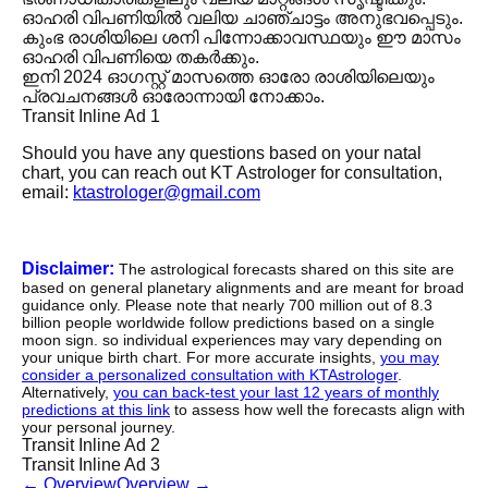
ഓഹരി വിപണിയിൽ വലിയ ചാഞ്ചാട്ടം അനുഭവപ്പെടും.
കുംഭ രാശിയിലെ ശനി പിന്നോക്കാവസ്ഥയും ഈ മാസം
ഓഹരി വിപണിയെ തകർക്കും.
ഇനി 2024 ഓഗസ്റ്റ് മാസത്തെ ഓരോ രാശിയിലെയും
പ്രവചനങ്ങൾ ഓരോന്നായി നോക്കാം.
Transit Inline Ad 1
Should you have any questions based on your natal
chart, you can reach out KT Astrologer for consultation,
email:
ktastrologer@gmail.com
Disclaimer:
The astrological forecasts shared on this site are
based on general planetary alignments and are meant for broad
guidance only. Please note that nearly 700 million out of 8.3
billion people worldwide follow predictions based on a single
moon sign. so individual experiences may vary depending on
your unique birth chart. For more accurate insights,
you may
consider a personalized consultation with KTAstrologer
.
Alternatively,
you can back-test your last 12 years of monthly
predictions at this link
to assess how well the forecasts align with
your personal journey.
Transit Inline Ad 2
Transit Inline Ad 3
←
Overview
Overview
→