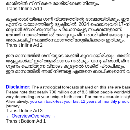
രാശിയിൽ നിന്ന് മകര രാശിയിലേക്ക് നീങ്ങും.
Transit Inline Ad 1
കുംഭ രാശിയിലെ ശനി വ്യാഴത്തിന്റെ ഭാവമായിരിക്കും. 
എന്നിവ വ്യാഴത്തിന്റെ ദൃഷ്ടിയിൽ. 2024 ഫെബ്രുവരി 
ബുധൻ ജ്വലിക്കുന്നതും പ്രധാനപ്പെട്ട സംഭവങ്ങളാണ്.
രേവതി നക്ഷത്രത്തിൽ രാഹുവും മീന രാശിയിൽ കേതുവും
അപേക്ഷിച്ച് നക്ഷത്രസ്ഥാനത്ത് മാറ്റമില്ലാതെ ഇരിക്കും.
Transit Inline Ad 2
ഈ മാസത്തിൽ ശനിയുടെ ശക്തി കുറവായിരിക്കും. അതി
ആളുകൾക്ക് ഇത് ആശ്വാസം നൽകും. ധനുഷ് രാശി, മീന രാശ
ഗുണം ചെയ്യുന്ന വ്യാഴം കൂടുതൽ ശക്തി പ്രാപിക്കും.
ഈ മാസത്തിൽ അത് നിങ്ങളെ എങ്ങനെ ബാധിക്കുമെന്ന് വായി
Disclaimer:
The astrological forecasts shared on this site are ba
Please note that nearly 700 million out of 8.3 billion people worldw
vary depending on your unique birth chart. For more accurate insig
Alternatively,
you can back-test your last 12 years of monthly predicti
journey.
Transit Inline Ad 3
←
Overview
Overview
→
Transit Bottom Ad 1