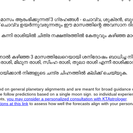
ഈ മാസം ആരംഭിക്കുന്നത് 3 ഗ്രഹങ്ങൾ - ചൊവ്വ, ശുക്രൻ, 
17-ന് ചൊവ്വ ഉയർന്നുവരുന്നതും ഈ മാസത്തിന്റെ അവസാന 
 കന്നി രാശിയിൽ ചിത്ര നക്ഷത്രത്തിൽ കേതുവും കഴിഞ്ഞ 
നാൽ കഴിഞ്ഞ 3 മാസത്തിലേറെയായി ശനിദോഷം ബാധിച്ച ന
ി, മിഥുന രാശി, സിംഹ രാശി, തുലാ രാശി എന്നീ രാശിക്കാർക
ക്കാൻ നിങ്ങളുടെ ചന്ദ്ര ചിഹ്നത്തിൽ ക്ലിക്ക് ചെയ്യുക.
sed on general planetary alignments and are meant for broad guidance 
ide follow predictions based on a single moon sign. so individual exper
hts,
you may consider a personalized consultation with KTAstrologer
.
ons at this link
to assess how well the forecasts align with your person