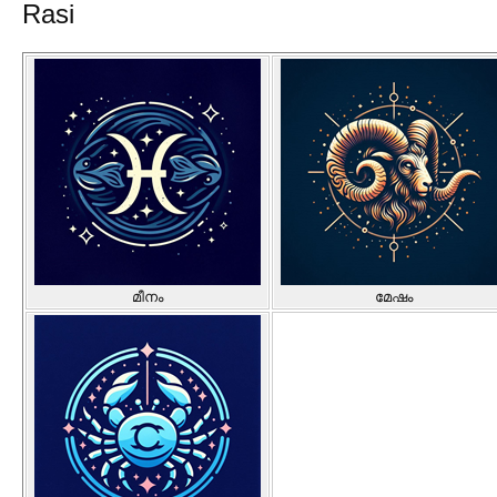
Rasi
മീനം
മേഷം