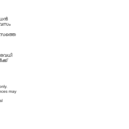
ബുധൻ
ദിവസം
മാസത്തെ
ിരവധി
്ക്
only.
iences may
al