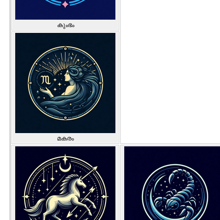
കുംഭം
മകരം