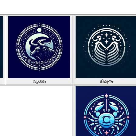
വൃശഭം
മിഥുനം