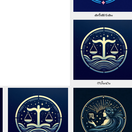
കർക്കടകം
സിംഹം