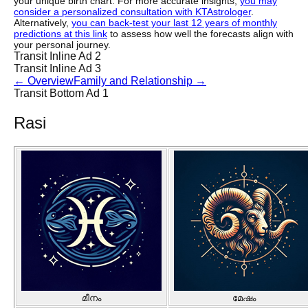
your unique birth chart. For more accurate insights,
you may
consider a personalized consultation with KTAstrologer
.
Alternatively,
you can back-test your last 12 years of monthly
predictions at this link
to assess how well the forecasts align with
your personal journey.
Transit Inline Ad 2
Transit Inline Ad 3
←
Overview
Family and Relationship
→
Transit Bottom Ad 1
Rasi
മീനം
മേഷം