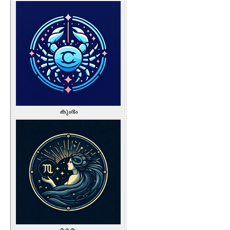
കുംഭം
മകരം