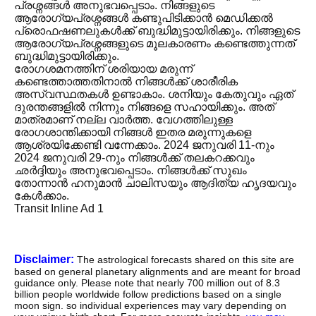
പ്രശ്നങ്ങൾ അനുഭവപ്പെടാം. നിങ്ങളുടെ
ആരോഗ്യപ്രശ്നങ്ങൾ കണ്ടുപിടിക്കാൻ മെഡിക്കൽ
പ്രൊഫഷണലുകൾക്ക് ബുദ്ധിമുട്ടായിരിക്കും. നിങ്ങളുടെ
ആരോഗ്യപ്രശ്നങ്ങളുടെ മൂലകാരണം കണ്ടെത്തുന്നത്
ബുദ്ധിമുട്ടായിരിക്കും.
രോഗശമനത്തിന് ശരിയായ മരുന്ന്
കണ്ടെത്താത്തതിനാൽ നിങ്ങൾക്ക് ശാരീരിക
അസ്വസ്ഥതകൾ ഉണ്ടാകാം. ശനിയും കേതുവും ഏത്
ദുരന്തങ്ങളിൽ നിന്നും നിങ്ങളെ സഹായിക്കും. അത്
മാത്രമാണ് നല്ല വാർത്ത. വേഗത്തിലുള്ള
രോഗശാന്തിക്കായി നിങ്ങൾ ഇതര മരുന്നുകളെ
ആശ്രയിക്കേണ്ടി വന്നേക്കാം. 2024 ജനുവരി 11-നും
2024 ജനുവരി 29-നും നിങ്ങൾക്ക് തലകറക്കവും
ഛർദ്ദിയും അനുഭവപ്പെടാം. നിങ്ങൾക്ക് സുഖം
തോന്നാൻ ഹനുമാൻ ചാലിസയും ആദിത്യ ഹൃദയവും
കേൾക്കാം.
Transit Inline Ad 1
Disclaimer:
The astrological forecasts shared on this site are
based on general planetary alignments and are meant for broad
guidance only. Please note that nearly 700 million out of 8.3
billion people worldwide follow predictions based on a single
moon sign. so individual experiences may vary depending on