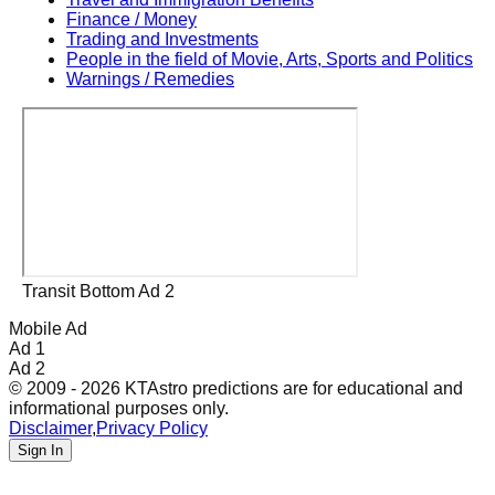
Finance / Money
Trading and Investments
People in the field of Movie, Arts, Sports and Politics
Warnings / Remedies
Transit Bottom Ad 2
Mobile Ad
Ad 1
Ad 2
© 2009 - 2026 KTAstro predictions are for educational and
informational purposes only.
Disclaimer
,
Privacy Policy
Sign In