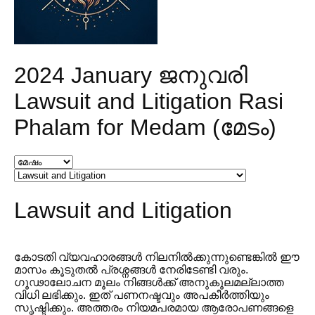
2024 January ജനുവരി
Lawsuit and Litigation Rasi
Phalam for Medam (മേടം)
Lawsuit and Litigation
കോടതി വ്യവഹാരങ്ങൾ നിലനിൽക്കുന്നുണ്ടെങ്കിൽ ഈ
മാസം കൂടുതൽ പ്രശ്നങ്ങൾ നേരിടേണ്ടി വരും.
ഗൂഢാലോചന മൂലം നിങ്ങൾക്ക് അനുകൂലമല്ലാത്ത
വിധി ലഭിക്കും. ഇത് പണനഷ്ടവും അപകീർത്തിയും
സൃഷ്ടിക്കും. അത്തരം നിയമപരമായ ആരോപണങ്ങളെ