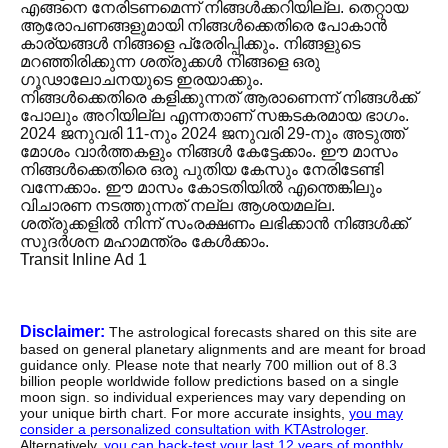
എങ്ങനെ നേരിടണമെന്ന് നിങ്ങൾക്കറിയില്ല. തെറ്റായ
ആരോപണങ്ങളുമായി നിങ്ങൾക്കെതിരെ പോകാൻ
കാര്യങ്ങൾ നിങ്ങളെ പ്രേരിപ്പിക്കും. നിങ്ങളുടെ
മറഞ്ഞിരിക്കുന്ന ശത്രുക്കൾ നിങ്ങളെ ഒരു
ഗൂഢാലോചനയുടെ ഇരയാക്കും.
നിങ്ങൾക്കെതിരെ കളിക്കുന്നത് ആരാണെന്ന് നിങ്ങൾക്ക്
പോലും അറിയില്ല എന്നതാണ് സങ്കടകരമായ ഭാഗം.
2024 ജനുവരി 11-നും 2024 ജനുവരി 29-നും അടുത്ത്
മോശം വാർത്തകളും നിങ്ങൾ കേട്ടേക്കാം. ഈ മാസം
നിങ്ങൾക്കെതിരെ ഒരു പുതിയ കേസും നേരിടേണ്ടി
വന്നേക്കാം. ഈ മാസം കോടതിയിൽ എന്തെങ്കിലും
വിചാരണ നടത്തുന്നത് നല്ല ആശയമല്ല.
ശത്രുക്കളിൽ നിന്ന് സംരക്ഷണം ലഭിക്കാൻ നിങ്ങൾക്ക്
സുദർശന മഹാമന്ത്രം കേൾക്കാം.
Transit Inline Ad 1
Disclaimer:
The astrological forecasts shared on this site are
based on general planetary alignments and are meant for broad
guidance only. Please note that nearly 700 million out of 8.3
billion people worldwide follow predictions based on a single
moon sign. so individual experiences may vary depending on
your unique birth chart. For more accurate insights,
you may
consider a personalized consultation with KTAstrologer
.
Alternatively,
you can back-test your last 12 years of monthly