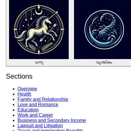
ധനു
വൃശ്ചികം
Sections
Overview
Health
Family and Relationship
Love and Romance
Education
Work and Career
Business and Secondary Income
Lawsuit and Litigation
Travel and Immigration Benefits