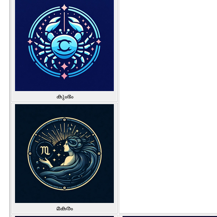
കുംഭം
മകരം