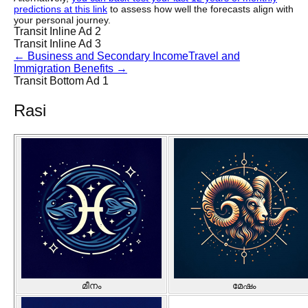
predictions at this link
to assess how well the forecasts align with
your personal journey.
Transit Inline Ad 2
Transit Inline Ad 3
←
Business and Secondary Income
Travel and
Immigration Benefits
→
Transit Bottom Ad 1
Rasi
മീനം
മേഷം