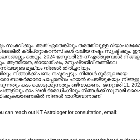
 സംഭവിക്കും. അത് ഏതെങ്കിലും തരത്തിലുള്ള വ്യാപാരമ
ങ്കിൽ ക്രിപ്‌റ്റോകറൻസികൾ വലിയ നഷ്ടം സൃഷ്ടിക്കും. 
നങ്ങളും തെറ്റും. 2024 ജനുവരി 29-ന് എത്തുമ്പോൾ നിങ്ങള
ക്കും. ആത്മീയത, ജ്യോതിഷം, മനുഷ്യജീവിതത്തിലെ
വയുടെ മൂല്യം നിങ്ങൾ തിരിച്ചറിയും.
തിലും നിങ്ങൾക്ക് പണം നഷ്ടപ്പെടും. നിങ്ങൾ ദുർബ്ബലമായ
രോ ബാങ്കർമാരോ പാപ്പരത്വം ഫയൽ ചെയ്യുകയും നിങ്ങളു
ുന്നതും കടം കൊടുക്കുന്നതും ഒഴിവാക്കണം. ജനുവരി 11, 202
്ഷേപങ്ങളിലും ഓപ്‌ഷൻ ട്രേഡിംഗിലും നിങ്ങൾക്ക് സുനാമി ലൈ
ായിക്കുകയാണെങ്കിൽ നിങ്ങൾ ഭാഗ്യവാനാണ്.
 can reach out KT Astrologer for consultation, email: