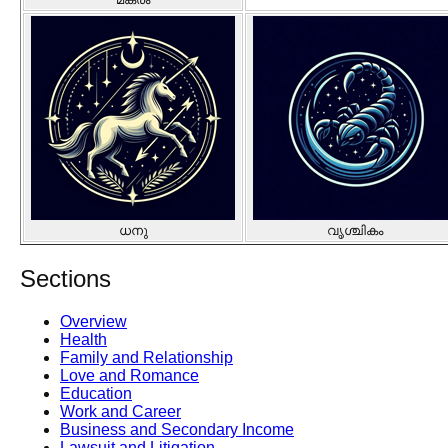
ധനു
വൃശ്ചികം
Sections
Overview
Health
Family and Relationship
Love and Romance
Education
Work and Career
Business and Secondary Income
Lawsuit and Litigation