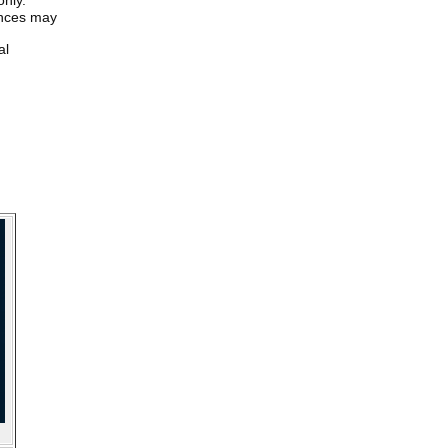
only.
iences may
al