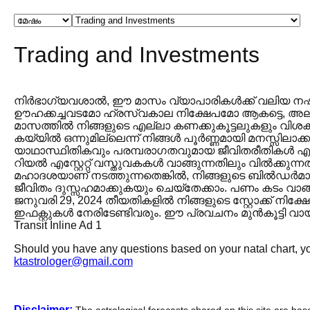
Trading and Investments
നിർഭാഗ്യവശാൽ, ഈ മാസം വ്യാപാരികൾക്ക് വലിയ നഷ്ടം
ഊഹക്കച്ചവടമോ ഹ്രസ്വകാല നിക്ഷേപമോ ആകട്ടെ, അല്ലെ
മാസത്തിൽ നിങ്ങളുടെ എല്ലാ കണക്കുകൂട്ടലുകളും വിശകല
കയ്യിൽ ഒന്നുമില്ലെന്ന് നിങ്ങൾ പൂർണ്ണമായി മനസ്സിലാ
യാഥാസ്ഥിതികവും പരമ്പരാഗതവുമായ ജീവിതരീതികൾ എന്നി
റിയൽ എസ്റ്റേറ്റ് വസ്തുവകകൾ വാങ്ങുന്നതിലും വിൽക്കുന്ന
മഹാദശയാണ് നടത്തുന്നതെങ്കിൽ, നിങ്ങളുടെ ബിൽഡർമാ
ജീവിതം ദുസ്സഹമാക്കുകയും ചെയ്തേക്കാം. പണം കടം വാങ്ങ
ജനുവരി 29, 2024 തീയതികളിൽ നിങ്ങളുടെ സ്റ്റോക്ക് നിക
ഇഫക്റ്റുകൾ നേരിടേണ്ടിവരും. ഈ പ്രവചനം മുൻകൂട്ടി വ
Transit Inline Ad 1
Should you have any questions based on your natal chart, you
ktastrologer@gmail.com
Disclaimer: