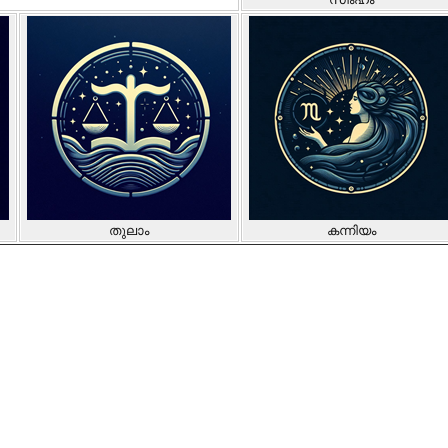
തുലാം
കന്നിയം