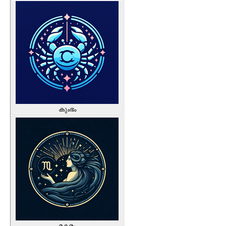
കുംഭം
മകരം