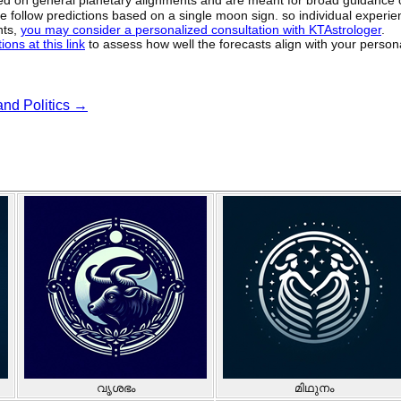
sed on general planetary alignments and are meant for broad guidance 
ide follow predictions based on a single moon sign. so individual exper
hts,
you may consider a personalized consultation with KTAstrologer
.
ons at this link
to assess how well the forecasts align with your person
and Politics
→
വൃശഭം
മിഥുനം