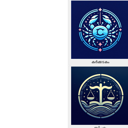
കർക്കടകം
സിംഹം