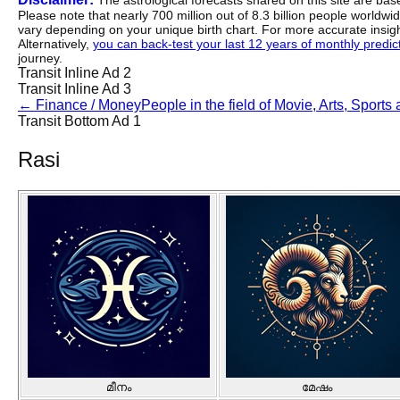
The astrological forecasts shared on this site are ba
Please note that nearly 700 million out of 8.3 billion people worldw
vary depending on your unique birth chart. For more accurate insig
Alternatively,
you can back-test your last 12 years of monthly predicti
journey.
Transit Inline Ad 2
Transit Inline Ad 3
←
Finance / Money
People in the field of Movie, Arts, Sports 
Transit Bottom Ad 1
Rasi
മീനം
മേഷം