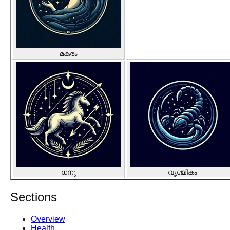
മകരം
ധനു
വൃശ്ചികം
Sections
Overview
Health