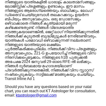
നിങ്ങളുടെ യാത്രകളിൽ ധാരാളം കാലതാമസങ്ങളും
ലോജിസ്റ്റിക് പ്രശ്നങ്ങളും ഉണ്ടാകും. ഈ മാസം
നിങ്ങളുടെ ആരോഗ്യത്തെയും ബാധിക്കും. ലോംഗ്
ഡ്രൈവ് ചെയ്യുമ്പോൾ തലകറക്കവും ഉയർന്ന
ബിപിയും അനുഭവപ്പെടാം. ഒരു ഡോസേജും
ഒഴിവാക്കാതെ നിങ്ങൾ കൃത്യമായി മരുന്ന്
കഴിക്കേണ്ടതുണ്ട്. നിങ്ങൾ വിദേശയാത്ര
നടത്തുകയാണെങ്കിൽ, ജെറ്റ് ലാഗ് നിയന്ത്രിക്കുന്നതിൽ
നിങ്ങൾക്ക് കൂടുതൽ ബുദ്ധിമുട്ടുകൾ നേരിടേണ്ടിവരും.
യാത്രകൾ പരമാവധി ഒഴിവാക്കുന്നത് നല്ലതാണ്.
നിങ്ങളുടെ യാത്രയുടെ ലക്ഷ്യം
പൂർത്തീകരിക്കപ്പെടില്ല. നിങ്ങൾക്ക് വിസ പ്രശ്നങ്ങളും
അനുഭവപ്പെടാം. 221-G ഉപയോഗിച്ച് നിങ്ങളുടെ വിസ
നിരസിക്കപ്പെട്ടേക്കാം. നിങ്ങളുടെ h1B പുതുക്കൽ
അപേക്ഷ 2024 ജനുവരി 29-ഓടെ RFE-ൽ ലഭിക്കും.
നിങ്ങൾ ദുർബലമായ മഹാദശയിലാണ്
പ്രവർത്തിക്കുന്നതെങ്കിൽ, നിങ്ങൾക്ക് വിസ സ്റ്റാറ്റസ്
നഷ്‌ടപ്പെടുകയും നാട്ടിലേക്ക് മടങ്ങുകയും ചെയ്യും.
Transit Inline Ad 1
Should you have any questions based on your natal
chart, you can reach out KT Astrologer for consultation,
email:
ktastrologer@gmail.com