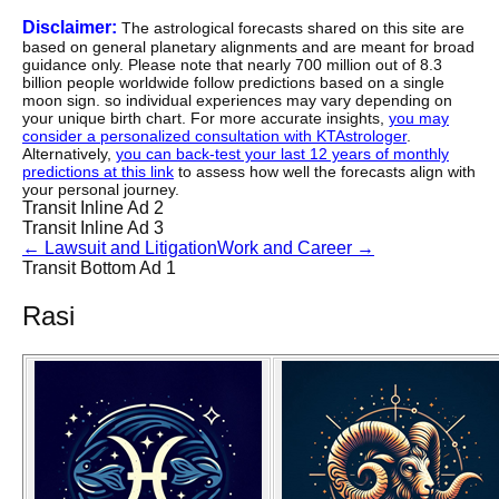
Disclaimer:
The astrological forecasts shared on this site are
based on general planetary alignments and are meant for broad
guidance only. Please note that nearly 700 million out of 8.3
billion people worldwide follow predictions based on a single
moon sign. so individual experiences may vary depending on
your unique birth chart. For more accurate insights,
you may
consider a personalized consultation with KTAstrologer
.
Alternatively,
you can back-test your last 12 years of monthly
predictions at this link
to assess how well the forecasts align with
your personal journey.
Transit Inline Ad 2
Transit Inline Ad 3
←
Lawsuit and Litigation
Work and Career
→
Transit Bottom Ad 1
Rasi