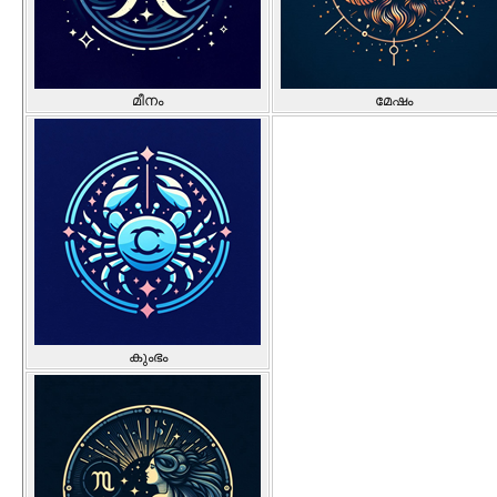
മീനം
മേഷം
കുംഭം