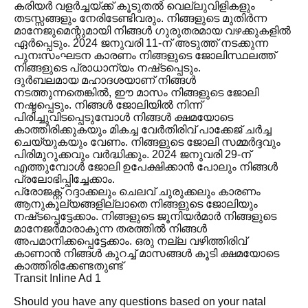
കരിയർ വളർച്ചയ്ക്ക് കൂടുതൽ വെല്ലുവിളികളും
തടസ്സങ്ങളും നേരിടേണ്ടിവരും. നിങ്ങളുടെ മുതിർന്ന
മാനേജുമെന്റുമായി നിങ്ങൾ ഗുരുതരമായ വഴക്കുകളിൽ
ഏർപ്പെടും. 2024 ജനുവരി 11-ന് അടുത്ത് നടക്കുന്ന
പുനഃസംഘടന കാരണം നിങ്ങളുടെ ജോലിസ്ഥലത്ത്
നിങ്ങളുടെ പ്രാധാന്യം നഷ്‌ടപ്പെടും.
ദുർബലമായ മഹാദശയാണ് നിങ്ങൾ
നടത്തുന്നതെങ്കിൽ, ഈ മാസം നിങ്ങളുടെ ജോലി
നഷ്ടപ്പെടും. നിങ്ങൾ ജോലിയിൽ നിന്ന്
പിരിച്ചുവിടപ്പെടുമ്പോൾ നിങ്ങൾ ക്ഷമയോടെ
കാത്തിരിക്കുകയും മികച്ച വേർതിരിവ് പാക്കേജ് ചർച്ച
ചെയ്യുകയും വേണം. നിങ്ങളുടെ ജോലി സമ്മർദ്ദവും
പിരിമുറുക്കവും വർദ്ധിക്കും. 2024 ജനുവരി 29-ന്
എത്തുമ്പോൾ ജോലി ഉപേക്ഷിക്കാൻ പോലും നിങ്ങൾ
പ്രലോഭിപ്പിച്ചേക്കാം.
പ്രോജക്റ്റ് റദ്ദാക്കലും ചെലവ് ചുരുക്കലും കാരണം
ആനുകൂല്യങ്ങളില്ലാതെ നിങ്ങളുടെ ജോലിയും
നഷ്‌ടപ്പെട്ടേക്കാം. നിങ്ങളുടെ ജൂനിയർമാർ നിങ്ങളുടെ
മാനേജർമാരാകുന്ന തരത്തിൽ നിങ്ങൾ
അപമാനിക്കപ്പെട്ടേക്കാം. ഒരു നല്ല വഴിത്തിരിവ്
കാണാൻ നിങ്ങൾ കുറച്ച് മാസങ്ങൾ കൂടി ക്ഷമയോടെ
കാത്തിരിക്കേണ്ടതുണ്ട്
Transit Inline Ad 1
Should you have any questions based on your natal