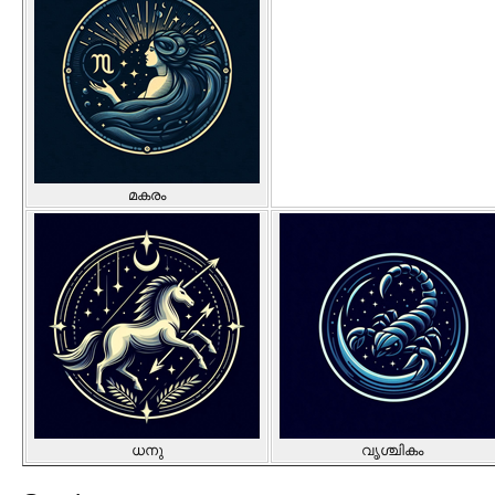
മകരം
ധനു
വൃശ്ചികം