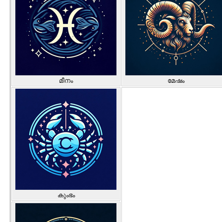
മീനം
മേഷം
കുംഭം