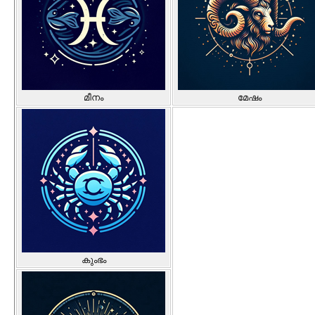
മീനം
മേഷം
കുംഭം