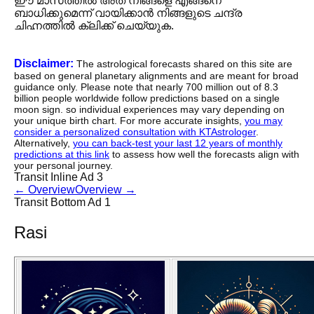
ഈ മാസത്തിൽ അത് നിങ്ങളെ എങ്ങനെ
ബാധിക്കുമെന്ന് വായിക്കാൻ നിങ്ങളുടെ ചന്ദ്ര
ചിഹ്നത്തിൽ ക്ലിക്ക് ചെയ്യുക.
Disclaimer:
The astrological forecasts shared on this site are
based on general planetary alignments and are meant for broad
guidance only. Please note that nearly 700 million out of 8.3
billion people worldwide follow predictions based on a single
moon sign. so individual experiences may vary depending on
your unique birth chart. For more accurate insights,
you may
consider a personalized consultation with KTAstrologer
.
Alternatively,
you can back-test your last 12 years of monthly
predictions at this link
to assess how well the forecasts align with
your personal journey.
Transit Inline Ad 3
←
Overview
Overview
→
Transit Bottom Ad 1
Rasi