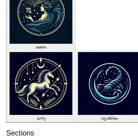
മകരം
ധനു
വൃശ്ചികം
Sections