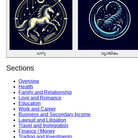
ധനു
വൃശ്ചികം
Sections
Overview
Health
Family and Relationship
Love and Romance
Education
Work and Career
Business and Secondary Income
Lawsuit and Litigation
Travel and Immigration
Finance / Money
Trading and Investments