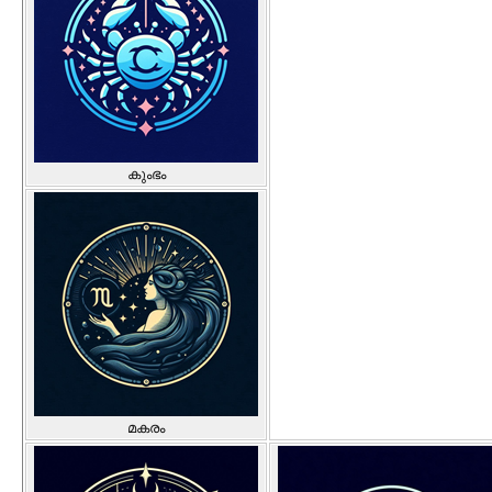
കുംഭം
മകരം