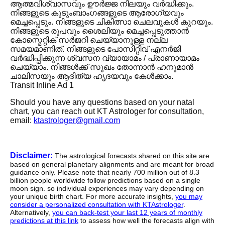
ആത്മവിശ്വാസവും ഊർജ്ജ നിലയും വർദ്ധിക്കും.
നിങ്ങളുടെ കുടുംബാംഗങ്ങളുടെ ആരോഗ്യവും
മെച്ചപ്പെടും. നിങ്ങളുടെ ചികിത്സാ ചെലവുകൾ കുറയും.
നിങ്ങളുടെ രൂപവും ശൈലിയും മെച്ചപ്പെടുത്താൻ
കോസ്മെറ്റിക് സർജറി ചെയ്യാനുള്ള നല്ല
സമയമാണിത്. നിങ്ങളുടെ പോസിറ്റീവ് എനർജി
വർദ്ധിപ്പിക്കുന്ന ശ്വസന വ്യായാമം / പ്രാണായാമം
ചെയ്യാം. നിങ്ങൾക്ക് സുഖം തോന്നാൻ ഹനുമാൻ
ചാലിസയും ആദിത്യ ഹൃദയവും കേൾക്കാം.
Transit Inline Ad 1
Should you have any questions based on your natal
chart, you can reach out KT Astrologer for consultation,
email:
ktastrologer@gmail.com
Disclaimer:
The astrological forecasts shared on this site are
based on general planetary alignments and are meant for broad
guidance only. Please note that nearly 700 million out of 8.3
billion people worldwide follow predictions based on a single
moon sign. so individual experiences may vary depending on
your unique birth chart. For more accurate insights,
you may
consider a personalized consultation with KTAstrologer
.
Alternatively,
you can back-test your last 12 years of monthly
predictions at this link
to assess how well the forecasts align with