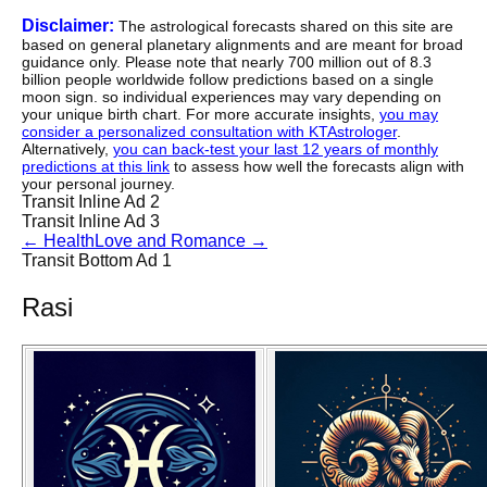
Disclaimer:
The astrological forecasts shared on this site are
based on general planetary alignments and are meant for broad
guidance only. Please note that nearly 700 million out of 8.3
billion people worldwide follow predictions based on a single
moon sign. so individual experiences may vary depending on
your unique birth chart. For more accurate insights,
you may
consider a personalized consultation with KTAstrologer
.
Alternatively,
you can back-test your last 12 years of monthly
predictions at this link
to assess how well the forecasts align with
your personal journey.
Transit Inline Ad 2
Transit Inline Ad 3
←
Health
Love and Romance
→
Transit Bottom Ad 1
Rasi