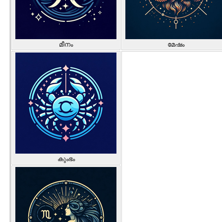
മീനം
മേഷം
കുംഭം