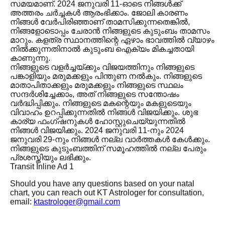
സമയമാണ്. 2024 ജനുവരി 11-ഓടെ നിങ്ങൾക്ക്
അത്തരം ചർച്ചകൾ ആരംഭിക്കാം. ജോലി കാരണം
നിങ്ങൾ വേർപിരിഞ്ഞാണ് താമസിക്കുന്നതെങ്കിൽ,
നിങ്ങളോടൊപ്പം ചേരാൻ നിങ്ങളുടെ കുടുംബം താമസം
മാറും. കളത്ര സ്ഥാനത്തിന്റെ ഏഴാം ഭാവത്തിൽ വ്യാഴം
നിൽക്കുന്നതിനാൽ കുടുംബ ഐക്യം മികച്ചതായി
കാണുന്നു.
നിങ്ങളുടെ വളർച്ചയ്ക്കും വിജയത്തിനും നിങ്ങളുടെ
പങ്കാളിയും മരുമക്കളും പിന്തുണ നൽകും. നിങ്ങളുടെ
മാതാപിതാക്കളും മരുമക്കളും നിങ്ങളുടെ സ്ഥലം
സന്ദർശിച്ചേക്കാം, അത് നിങ്ങളുടെ സന്തോഷം
വർദ്ധിപ്പിക്കും. നിങ്ങളുടെ മകന്റെയും മകളുടെയും
വിവാഹം ഉറപ്പിക്കുന്നതിൽ നിങ്ങൾ വിജയിക്കും. ശുഭ
കാര്യ ഫംഗ്‌ഷനുകൾ ഹോസ്റ്റുചെയ്യുന്നതിൽ
നിങ്ങൾ വിജയിക്കും. 2024 ജനുവരി 11-നും 2024
ജനുവരി 29-നും നിങ്ങൾ നല്ല വാർത്തകൾ കേൾക്കും.
നിങ്ങളുടെ കുടുംബത്തിന് സമൂഹത്തിൽ നല്ല പേരും
പ്രശസ്തിയും ലഭിക്കും.
Transit Inline Ad 1
Should you have any questions based on your natal
chart, you can reach out KT Astrologer for consultation,
email:
ktastrologer@gmail.com