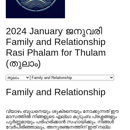
2024 January ജനുവരി
Family and Relationship
Rasi Phalam for Thulam
(തുലാം)
Family and Relationship
വ്യാഴം ബുധനെയും ശുക്രനെയും നോക്കുന്നത് ഈ
മാസത്തിൽ നിങ്ങളുടെ എല്ലാ കുടുംബ പ്രശ്നങ്ങളും
പൂർണ്ണമായും പരിഹരിക്കാൻ സഹായിക്കും. നിങ്ങൾ
വേർപിരിഞ്ഞാലും, അനുരഞ്ജനത്തിന് ഇത് നല്ല