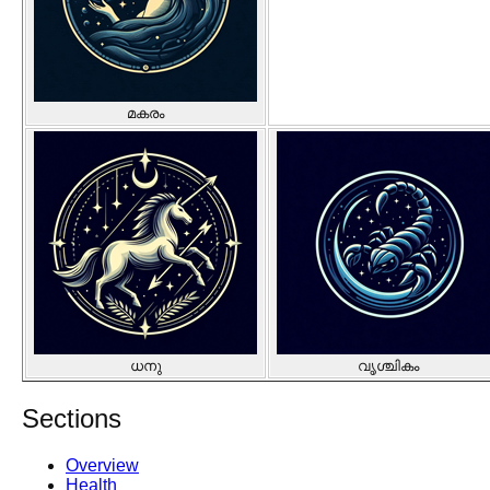
മകരം
ധനു
വൃശ്ചികം
Sections
Overview
Health