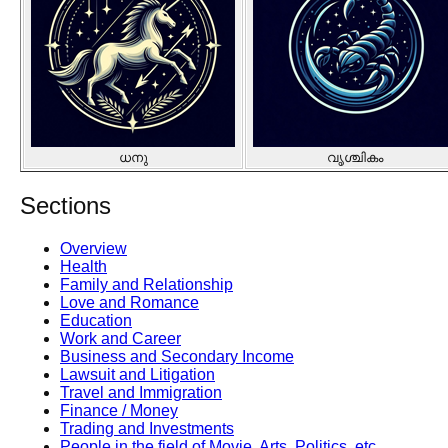
ധനു
വൃശ്ചികം
Sections
Overview
Health
Family and Relationship
Love and Romance
Education
Work and Career
Business and Secondary Income
Lawsuit and Litigation
Travel and Immigration
Finance / Money
Trading and Investments
People in the field of Movie, Arts, Politics, etc