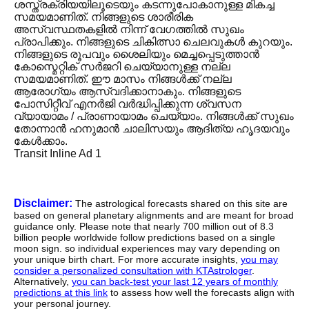
ശസ്ത്രക്രിയയിലൂടെയും കടന്നുപോകാനുള്ള മികച്ച
സമയമാണിത്. നിങ്ങളുടെ ശാരീരിക
അസ്വസ്ഥതകളിൽ നിന്ന് വേഗത്തിൽ സുഖം
പ്രാപിക്കും. നിങ്ങളുടെ ചികിത്സാ ചെലവുകൾ കുറയും.
നിങ്ങളുടെ രൂപവും ശൈലിയും മെച്ചപ്പെടുത്താൻ
കോസ്മെറ്റിക് സർജറി ചെയ്യാനുള്ള നല്ല
സമയമാണിത്. ഈ മാസം നിങ്ങൾക്ക് നല്ല
ആരോഗ്യം ആസ്വദിക്കാനാകും. നിങ്ങളുടെ
പോസിറ്റീവ് എനർജി വർദ്ധിപ്പിക്കുന്ന ശ്വസന
വ്യായാമം / പ്രാണായാമം ചെയ്യാം. നിങ്ങൾക്ക് സുഖം
തോന്നാൻ ഹനുമാൻ ചാലിസയും ആദിത്യ ഹൃദയവും
കേൾക്കാം.
Transit Inline Ad 1
Disclaimer:
The astrological forecasts shared on this site are
based on general planetary alignments and are meant for broad
guidance only. Please note that nearly 700 million out of 8.3
billion people worldwide follow predictions based on a single
moon sign. so individual experiences may vary depending on
your unique birth chart. For more accurate insights,
you may
consider a personalized consultation with KTAstrologer
.
Alternatively,
you can back-test your last 12 years of monthly
predictions at this link
to assess how well the forecasts align with
your personal journey.