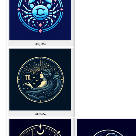
കുംഭം
മകരം