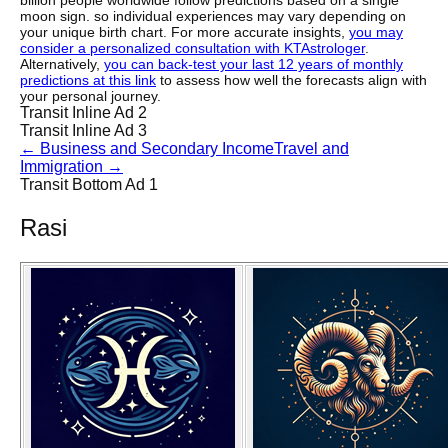
billion people worldwide follow predictions based on a single
moon sign. so individual experiences may vary depending on
your unique birth chart. For more accurate insights,
you may
consider a personalized consultation with KTAstrologer
.
Alternatively,
you can back-test your last 12 years of monthly
predictions at this link
to assess how well the forecasts align with
your personal journey.
Transit Inline Ad 2
Transit Inline Ad 3
←
Business and Secondary Income
Travel and
Immigration
→
Transit Bottom Ad 1
Rasi