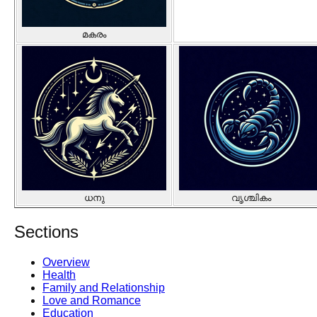
മകരം
ധനു
വൃശ്ചികം
Sections
Overview
Health
Family and Relationship
Love and Romance
Education