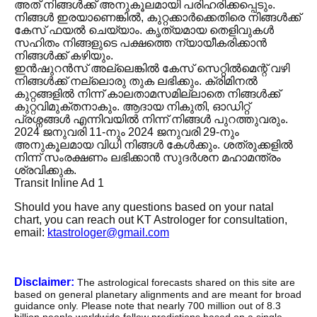
അത് നിങ്ങൾക്ക് അനുകൂലമായി പരിഹരിക്കപ്പെടും.
നിങ്ങൾ ഇരയാണെങ്കിൽ, കുറ്റക്കാർക്കെതിരെ നിങ്ങൾക്ക്
കേസ് ഫയൽ ചെയ്യാം. കൃത്യമായ തെളിവുകൾ
സഹിതം നിങ്ങളുടെ പക്ഷത്തെ ന്യായീകരിക്കാൻ
നിങ്ങൾക്ക് കഴിയും.
ഇൻഷുറൻസ് അല്ലെങ്കിൽ കേസ് സെറ്റിൽമെന്റ് വഴി
നിങ്ങൾക്ക് നല്ലൊരു തുക ലഭിക്കും. ക്രിമിനൽ
കുറ്റങ്ങളിൽ നിന്ന് കാലതാമസമില്ലാതെ നിങ്ങൾക്ക്
കുറ്റവിമുക്തനാകും. ആദായ നികുതി, ഓഡിറ്റ്
പ്രശ്നങ്ങൾ എന്നിവയിൽ നിന്ന് നിങ്ങൾ പുറത്തുവരും.
2024 ജനുവരി 11-നും 2024 ജനുവരി 29-നും
അനുകൂലമായ വിധി നിങ്ങൾ കേൾക്കും. ശത്രുക്കളിൽ
നിന്ന് സംരക്ഷണം ലഭിക്കാൻ സുദർശന മഹാമന്ത്രം
ശ്രവിക്കുക.
Transit Inline Ad 1
Should you have any questions based on your natal
chart, you can reach out KT Astrologer for consultation,
email:
ktastrologer@gmail.com
Disclaimer:
The astrological forecasts shared on this site are
based on general planetary alignments and are meant for broad
guidance only. Please note that nearly 700 million out of 8.3