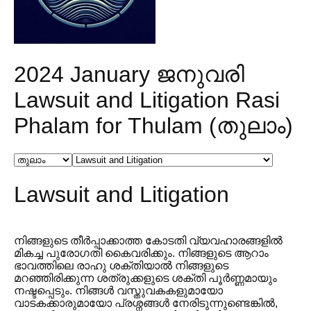
2024 January ജനുവരി
Lawsuit and Litigation Rasi
Phalam for Thulam (തുലാം)
Lawsuit and Litigation
നിങ്ങളുടെ തീർപ്പാക്കാത്ത കോടതി വ്യവഹാരങ്ങളിൽ
മികച്ച പുരോഗതി കൈവരിക്കും. നിങ്ങളുടെ ആറാം
ഭാവത്തിലെ രാഹു ശക്തിയാൽ നിങ്ങളുടെ
മറഞ്ഞിരിക്കുന്ന ശത്രുക്കളുടെ ശക്തി പൂർണ്ണമായും
നഷ്ടപ്പെടും. നിങ്ങൾ വസ്തുവകകളുമായോ
വാടകക്കാരുമായോ പ്രശ്നങ്ങൾ നേരിടുന്നുണ്ടെങ്കിൽ,