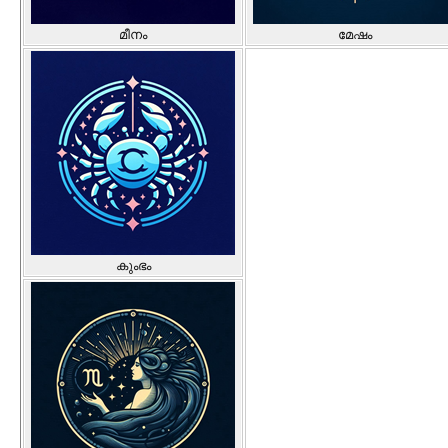
മീനം
മേഷം
കുംഭം