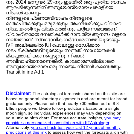
നും 2024 ജനുവരി 29-നും ഇടയിൽ ഒരു പുതിയ ബന്ധം
ആരംഭിക്കുന്നതിന് അനുയോജ്യമായ പങ്കാളിയെ
നിങ്ങൾ കാണും.
നിങ്ങളുടെ പ്രണയവിവാഹം നിങ്ങളുടെ
മാതാപിതാക്കളും മരുമക്കളും അംഗീകരിക്കും. വിവാഹ
നിശ്ചയത്തിനും വിവാഹത്തിനും പറ്റിയ സമയമാണ്.
വിവാഹിതരായ ദമ്പതികൾക്ക് ദാമ്പത്യ ആനന്ദം വളരെ
നല്ലതാണ്. സ്വാഭാവിക ഗർഭധാരണത്തിലൂടെയും
IVF അല്ലെങ്കിൽ IUI പോലുള്ള മെഡിക്കൽ
നടപടിക്രമങ്ങളിലൂടെയും സന്തതി സാധ്യതകൾ
മികച്ചതായി കാണപ്പെടുന്നു. നിങ്ങൾ
അവിവാഹിതനാണെങ്കിൽ, കാലതാമസമില്ലാതെ
അനുയോജ്യമായ ഒരു സഖ്യം നിങ്ങൾ കണ്ടെത്തും.
Transit Inline Ad 1
Disclaimer:
The astrological forecasts shared on this site are
based on general planetary alignments and are meant for broad
guidance only. Please note that nearly 700 million out of 8.3
billion people worldwide follow predictions based on a single
moon sign. so individual experiences may vary depending on
your unique birth chart. For more accurate insights,
you may
consider a personalized consultation with KTAstrologer
.
Alternatively,
you can back-test your last 12 years of monthly
predictions at this link
to assess how well the forecasts align with