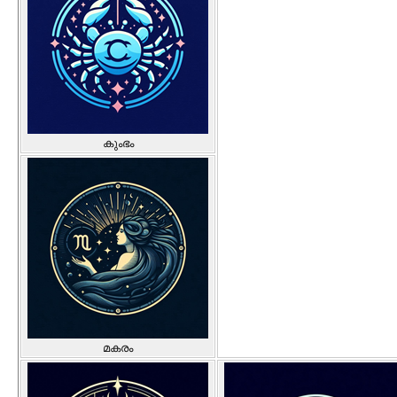
കുംഭം
മകരം