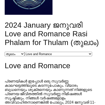
2024 January ജനുവരി
Love and Romance Rasi
Phalam for Thulam (തുലാം)
Love and Romance
പ്രണയികൾ ഇപ്പോൾ ഒരു സുവർണ്ണ
കാലഘട്ടത്തിലൂടെ കടന്നുപോകും. വ്യാഴം
ബുധനെയും ശുക്രനെയും കാണുന്നത് നിങ്ങളുടെ
പ്രണയ ജീവിതത്തിൽ സുവർണ്ണ നിമിഷങ്ങൾ
സൃഷ്ടിക്കും. നിങ്ങൾ വർഷങ്ങളോളം
അവിവാഹിതനാണെങ്കിൽ പോലും, 2024 ജനുവരി 11-