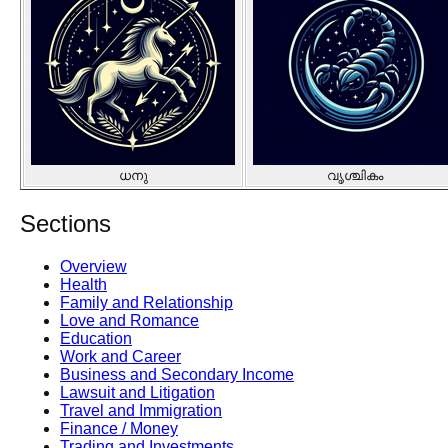
ധനു
വൃശ്ചികം
Sections
Overview
Health
Family and Relationship
Love and Romance
Education
Work and Career
Business and Secondary Income
Lawsuit and Litigation
Travel and Immigration
Finance / Money
Trading and Investments