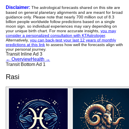
Disclaimer:
The astrological forecasts shared on this site are
based on general planetary alignments and are meant for broad
guidance only. Please note that nearly 700 million out of 8.3
billion people worldwide follow predictions based on a single
moon sign. so individual experiences may vary depending on
your unique birth chart. For more accurate insights,
you may
consider a personalized consultation with KTAstrologer
.
Alternatively,
you can back-test your last 12 years of monthly
predictions at this link
to assess how well the forecasts align with
your personal journey.
Transit Inline Ad 3
←
Overview
Health
→
Transit Bottom Ad 1
Rasi