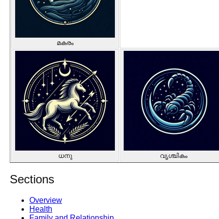
മകരം
ധനു
വൃശ്ചികം
Sections
Overview
Health
Family and Relationship