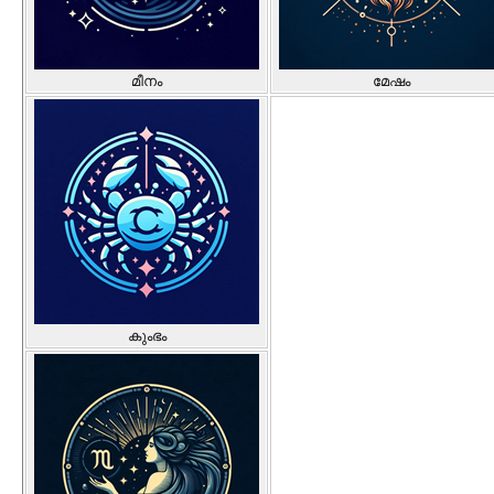
മീനം
മേഷം
കുംഭം