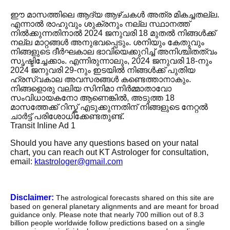
ഈ മാസത്തിലെ ആദ്യ ആഴ്ചകൾ അത്ര മികച്ചതല്ല.
എന്നാൽ രാഹുവും ശുക്രനും നല്ല സ്ഥാനത്ത്
നിൽക്കുന്നതിനാൽ 2024 ജനുവരി 18 മുതൽ നിങ്ങൾക്ക്
നല്ല മാറ്റങ്ങൾ അനുഭവപ്പെടും. ശനിയും കേതുവും
നിങ്ങളുടെ ദീർഘകാല ഭാവിയെക്കുറിച്ച് അനിശ്ചിതത്വം
സൃഷ്ടിച്ചേക്കാം. എന്നിരുന്നാലും, 2024 ജനുവരി 18-നും
2024 ജനുവരി 29-നും ഇടയിൽ നിങ്ങൾക്ക് പുതിയ
ഹ്രസ്വകാല അവസരങ്ങൾ കണ്ടെത്താനാകും.
നിങ്ങളൊരു വലിയ സിനിമാ നിർമ്മാതാവോ
സംവിധായകനോ ആണെങ്കിൽ, അടുത്ത 18
മാസത്തേക്ക് റിസ്ക് എടുക്കുന്നതിന് നിങ്ങളുടെ നേറ്റൽ
ചാർട്ട് പരിശോധിക്കേണ്ടതുണ്ട്.
Transit Inline Ad 1
Should you have any questions based on your natal
chart, you can reach out KT Astrologer for consultation,
email:
ktastrologer@gmail.com
Disclaimer:
The astrological forecasts shared on this site are
based on general planetary alignments and are meant for broad
guidance only. Please note that nearly 700 million out of 8.3
billion people worldwide follow predictions based on a single