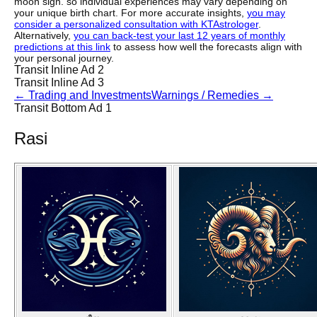
moon sign. so individual experiences may vary depending on
your unique birth chart. For more accurate insights,
you may
consider a personalized consultation with KTAstrologer
.
Alternatively,
you can back-test your last 12 years of monthly
predictions at this link
to assess how well the forecasts align with
your personal journey.
Transit Inline Ad 2
Transit Inline Ad 3
←
Trading and Investments
Warnings / Remedies
→
Transit Bottom Ad 1
Rasi