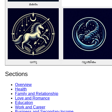
മകരം
ധനു
വൃശ്ചികം
Sections
Overview
Health
Family and Relationship
Love and Romance
Education
Work and Career
Business and Secondary Income