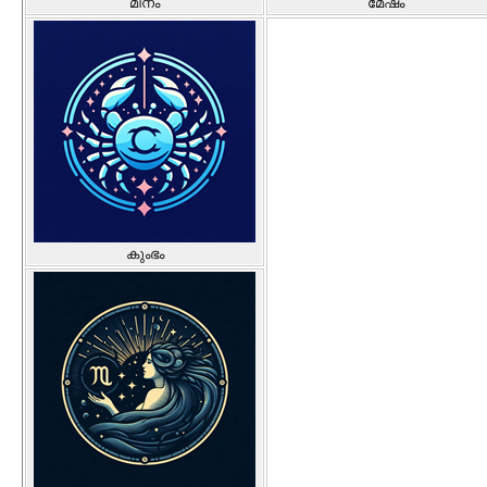
മീനം
മേഷം
കുംഭം