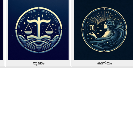
തുലാം
കന്നിയം