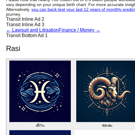
vary depending on your unique birth chart. For more accurate insig
Alternatively,
you can back-test your last 12 years of monthly predicti
journey.
Transit Inline Ad 2
Transit Inline Ad 3
←
Lawsuit and Litigation
Finance / Money
→
Transit Bottom Ad 1
Rasi
മീനം
മേഷം