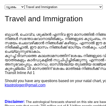
Travel and Immigration
ബുധൻ, ചൊവ്വ, ശുക്രൻ എന്നിവ ഈ മാസത്തിൽ നിങ്ങൾക്
നിങ്ങൾ സന്തോഷവാനായിരിക്കും. നിങ്ങളുടെ കുടുംബം,
സമയം ചെലവഴിക്കാൻ നിങ്ങൾക്ക് കഴിയും. എന്നാൽ ഈ മ
നിരീക്ഷിച്ചാൽ, ഈ മാസം നിങ്ങൾക്ക് ഭാഗ്യം നൽകും. പ
ചെയ്യുന്നുണ്ടാകാം.
കുറച്ച് ദിവസത്തെ കാലതാമസത്തിന് ശേഷം നിങ്ങളുടെ 
യാത്രകളും കാർഡുകളിൽ സൂചിപ്പിച്ചിരിക്കുന്നു. എന്നാൽ
അനുഭവപ്പെടും. കാനഡ, ഓസ്‌ട്രേലിയ തുടങ്ങിയ രാജ്യങ്ങള
കുഴപ്പമില്ല. 18 മാസത്തിന് ശേഷം മാത്രമേ നിങ്ങൾക്ക് സ്ഥ
Transit Inline Ad 1
Should you have any questions based on your natal chart, you
ktastrologer@gmail.com
Disclaimer:
The astrological forecasts shared on this site are ba
Please note that nearly 700 million out of 8.3 billion people worldw