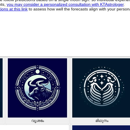
hts,
you may consider a personalized consultation with KTAstrologer
.
ons at this link
to assess how well the forecasts align with your person
വൃശഭം
മിഥുനം