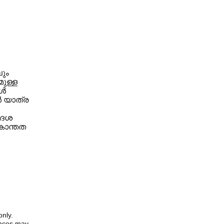
ും
ുള്ള
കൾ
ൾ യാത്ര
ദേശ
ഏകാന്തത
only.
iences may