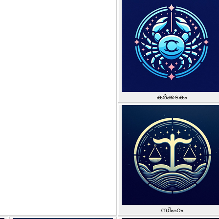
കർക്കടകം
സിംഹം