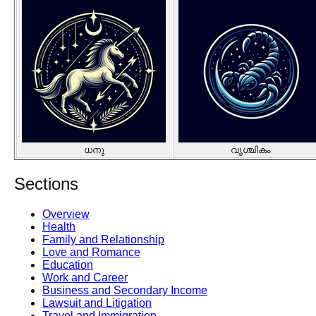
ധനു
വൃശ്ചികം
Sections
Overview
Health
Family and Relationship
Love and Romance
Education
Work and Career
Business and Secondary Income
Lawsuit and Litigation
Travel and Immigration