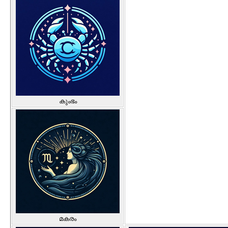
കുംഭം
മകരം