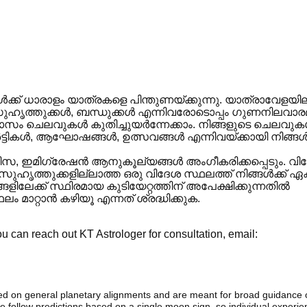
ക് ധാരാളം യാത്രകളെ പിന്തുണയ്ക്കുന്നു. യാത്രാവേളയില
 സുഹൃത്തുക്കൾ, ബന്ധുക്കൾ എന്നിവരോടൊപ്പം ഗുണനിലവാരമ
ാസം ചെലവുകൾ കുതിച്ചുയർന്നേക്കാം. നിങ്ങളുടെ ചെലവു
ാർട്ടികൾ, ആഘോഷങ്ങൾ, ഉത്സവങ്ങൾ എന്നിവയ്ക്കായി നിങ്ങ
വിസ, ഇമിഗ്രേഷൻ ആനുകൂല്യങ്ങൾ അംഗീകരിക്കപ്പെടും. വി
 സുഹൃത്തുക്കളില്ലാത്ത ഒരു വിദേശ സ്ഥലത്ത് നിങ്ങൾക്ക് 
ിലേക്ക് സ്ഥിരമായ കുടിയേറ്റത്തിന് അപേക്ഷിക്കുന്നതിൽ
ലം മാറ്റാൻ കഴിയൂ എന്നത് ശ്രദ്ധിക്കുക.
 can reach out KT Astrologer for consultation, email:
sed on general planetary alignments and are meant for broad guidance 
ide follow predictions based on a single moon sign. so individual exper