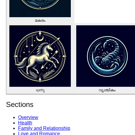
മകരം
ധനു
വൃശ്ചികം
Sections
Overview
Health
Family and Relationship
Love and Romance