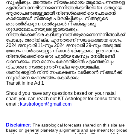
സൃഷ്ടിക്കും. അത്തരം നിയമപരമായ ആരോപണങ്ങളെ
എങ്ങനെ നേരിടണമെന്ന് നിങ്ങൾക്കറിയില്ല. തെറ്റായ
ആരോപണങ്ങളുമായി നിങ്ങൾക്കെതിരെ പോകാൻ
കാര്യങ്ങൾ നിങ്ങളെ പ്രേരിപ്പിക്കും. നിങ്ങളുടെ
മറഞ്ഞിരിക്കുന്ന ശത്രുക്കൾ നിങ്ങളെ ഒരു
ഗൂഢാലോചനയുടെ ഇരയാക്കും.
നിങ്ങൾക്കെതിരെ കളിക്കുന്നത് ആരാണെന്ന് നിങ്ങൾക്ക്
പോലും അറിയില്ല എന്നതാണ് സങ്കടകരമായ ഭാഗം.
2024 ജനുവരി 11-നും 2024 ജനുവരി 29-നും അടുത്ത്
മോശം വാർത്തകളും നിങ്ങൾ കേട്ടേക്കാം. ഈ മാസം
നിങ്ങൾക്കെതിരെ ഒരു പുതിയ കേസും നേരിടേണ്ടി
വന്നേക്കാം. ഈ മാസം കോടതിയിൽ എന്തെങ്കിലും
വിചാരണ നടത്തുന്നത് നല്ല ആശയമല്ല.
ശത്രുക്കളിൽ നിന്ന് സംരക്ഷണം ലഭിക്കാൻ നിങ്ങൾക്ക്
സുദർശന മഹാമന്ത്രം കേൾക്കാം.
Transit Inline Ad 1
Should you have any questions based on your natal
chart, you can reach out KT Astrologer for consultation,
email:
ktastrologer@gmail.com
Disclaimer:
The astrological forecasts shared on this site are
based on general planetary alignments and are meant for broad