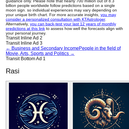
guidance only. Please note that nearly 700 million out of 8.3
billion people worldwide follow predictions based on a single
moon sign. so individual experiences may vary depending on
your unique birth chart. For more accurate insights,
you may
consider a personalized consultation with KTAstrologer
.
Alternatively,
you can back-test your last 12 years of monthly
predictions at this link
to assess how well the forecasts align with
your personal journey.
Transit Inline Ad 2
Transit Inline Ad 3
←
Business and Secondary Income
People in the field of
Movie, Arts, Sports and Politics
→
Transit Bottom Ad 1
Rasi