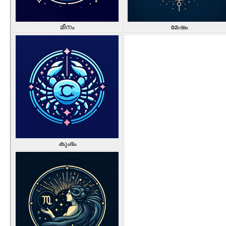
മീനം
മേഷം
കുംഭം