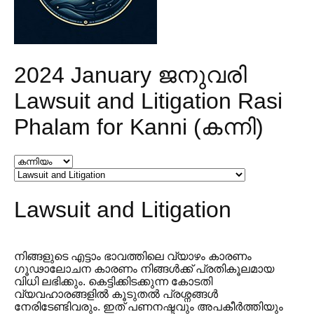
2024 January ജനുവരി
Lawsuit and Litigation Rasi
Phalam for Kanni (കന്നി)
Lawsuit and Litigation
നിങ്ങളുടെ എട്ടാം ഭാവത്തിലെ വ്യാഴം കാരണം
ഗൂഢാലോചന കാരണം നിങ്ങൾക്ക് പ്രതികൂലമായ
വിധി ലഭിക്കും. കെട്ടിക്കിടക്കുന്ന കോടതി
വ്യവഹാരങ്ങളിൽ കൂടുതൽ പ്രശ്നങ്ങൾ
നേരിടേണ്ടിവരും. ഇത് പണനഷ്ടവും അപകീർത്തിയും