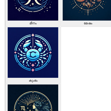
മീനം
മേഷം
കുംഭം