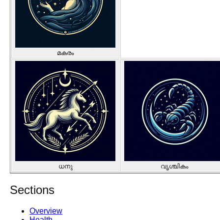
മകരം
ധനു
വൃശ്ചികം
Sections
Overview
Health