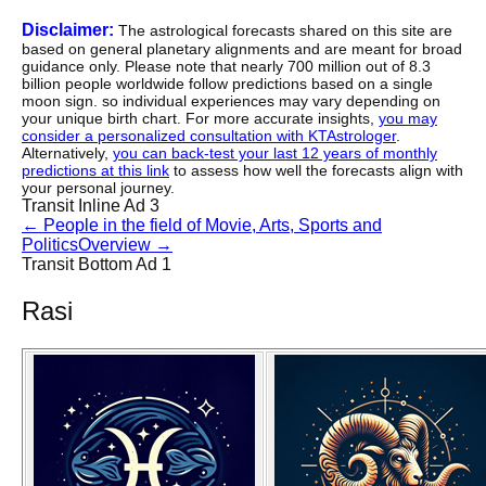
Disclaimer:
The astrological forecasts shared on this site are
based on general planetary alignments and are meant for broad
guidance only. Please note that nearly 700 million out of 8.3
billion people worldwide follow predictions based on a single
moon sign. so individual experiences may vary depending on
your unique birth chart. For more accurate insights,
you may
consider a personalized consultation with KTAstrologer
.
Alternatively,
you can back-test your last 12 years of monthly
predictions at this link
to assess how well the forecasts align with
your personal journey.
Transit Inline Ad 3
←
People in the field of Movie, Arts, Sports and
Politics
Overview
→
Transit Bottom Ad 1
Rasi