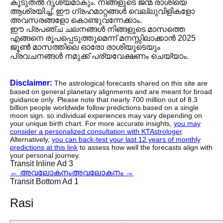
കൂടുതൽ ദൃശ്യമാകും. നിങ്ങളുടെ ജന്മ രാശിയെ
ആശ്രയിച്ച്, ഈ ഗ്രഹമാറ്റങ്ങൾ വെല്ലുവിളികളോ
അവസരങ്ങളോ കൊണ്ടുവന്നേക്കാം.
ഈ പ്രപഞ്ച ചലനങ്ങൾ നിങ്ങളുടെ മാസത്തെ
എങ്ങനെ രൂപപ്പെടുത്തുമെന്ന് മനസ്സിലാക്കാൻ 2025
ജൂൺ മാസത്തിലെ ഓരോ രാശിയുടെയും
പ്രവചനങ്ങൾ നമുക്ക് പര്യവേക്ഷണം ചെയ്യാം.
Disclaimer:
The astrological forecasts shared on this site are
based on general planetary alignments and are meant for broad
guidance only. Please note that nearly 700 million out of 8.3
billion people worldwide follow predictions based on a single
moon sign. so individual experiences may vary depending on
your unique birth chart. For more accurate insights,
you may
consider a personalized consultation with KTAstrologer
.
Alternatively,
you can back-test your last 12 years of monthly
predictions at this link
to assess how well the forecasts align with
your personal journey.
Transit Inline Ad 3
←
അവലോകനം
അവലോകനം
→
Transit Bottom Ad 1
Rasi