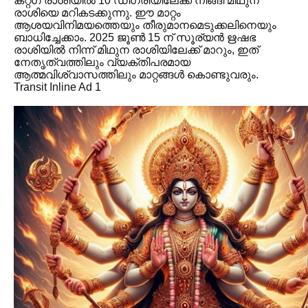
കറ്റഗ രാശിയിൽ 10 ഡിഗ്രിയിലേക്ക് നീങ്ങി മിഥുന
രാശിയെ മറികടക്കുന്നു. ഈ മാറ്റം
ആശയവിനിമയത്തെയും തീരുമാനമെടുക്കലിനെയും
ബാധിച്ചേക്കാം. 2025 ജൂൺ 15 ന് സൂര്യൻ ഋഷഭ
രാശിയിൽ നിന്ന് മിഥുന രാശിയിലേക്ക് മാറും, ഇത്
നേതൃത്വത്തിലും വ്യക്തിപരമായ
ആത്മവിശ്വാസത്തിലും മാറ്റങ്ങൾ കൊണ്ടുവരും.
Transit Inline Ad 1