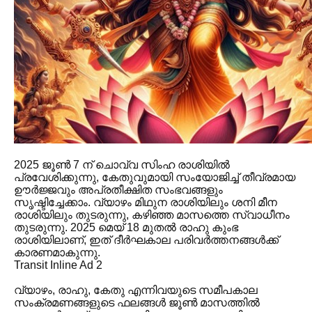
2025 ജൂൺ 7 ന് ചൊവ്വ സിംഹ രാശിയിൽ
പ്രവേശിക്കുന്നു, കേതുവുമായി സംയോജിച്ച് തീവ്രമായ
ഊർജ്ജവും അപ്രതീക്ഷിത സംഭവങ്ങളും
സൃഷ്ടിച്ചേക്കാം. വ്യാഴം മിഥുന രാശിയിലും ശനി മീന
രാശിയിലും തുടരുന്നു, കഴിഞ്ഞ മാസത്തെ സ്വാധീനം
തുടരുന്നു. 2025 മെയ് 18 മുതൽ രാഹു കുംഭ
രാശിയിലാണ്, ഇത് ദീർഘകാല പരിവർത്തനങ്ങൾക്ക്
കാരണമാകുന്നു.
Transit Inline Ad 2
വ്യാഴം, രാഹു, കേതു എന്നിവയുടെ സമീപകാല
സംക്രമണങ്ങളുടെ ഫലങ്ങൾ ജൂൺ മാസത്തിൽ