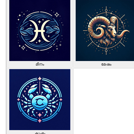
മീനം
മേഷം
കുംഭം