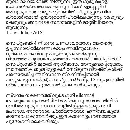
തുലാ രാശിയിലേക്ക് നീങ്ങുന്നു, ഇത് ഗുരു മംഗള
യോഗയ്ക്ക് കാരണമാകുന്നു. റിയൽ എസ്റ്റേറ്റിന്
അനുകൂലമായ ഒരു ഘട്ടമാണിത്, വീടുകളുടെ വില
ക്രമാതീതമായി ഉയരുമെന്ന് പ്രതീക്ഷിക്കുന്നു. രാഹുവും
കേതുവും അവരുടെ സ്ഥാനങ്ങളിൽ മാറ്റമില്ലാതെ
തുടരുന്നു.
Transit Inline Ad 2
സെപ്റ്റംബർ 4 ന് ഗുരു ചണ്ഡാലയോഗം അതിന്റെ
ഉച്ചസ്ഥായിയിലെത്തുകയും അതിനുശേഷം
ദുർബലമാകാൻ തുടങ്ങുകയും ചെയ്യുന്നു.
വ്യാഴത്തിന്റെ ദോഷകരമായ ഫലങ്ങൾ ബാധിച്ചവർക്ക്
സെപ്റ്റംബർ 5 മുതൽ ആശ്വാസം അനുഭവപ്പെട്ടേക്കാം.
സാമ്പത്തിക ബുദ്ധിമുട്ടുകൾ നേരിടുന്ന വ്യക്തികൾക്ക്,
പ്രത്യേകിച്ച് അടിസ്ഥാന നിലനിൽപ്പിനായി
പാടുപെടുന്നവർക്ക്, സെപ്റ്റംബർ 5 നും 13 നും ഇടയിൽ
ശ്രദ്ധേയമായ പുരോഗതി കാണാൻ കഴിയും.
സ്വന്തം നക്ഷത്രത്തിലൂടെ ശനി പിന്നോട്ട്
പോകുമ്പോഴും ശക്തി പ്രാപിക്കുന്നു. ജന്മ രാശിയിൽ
ശനി അനുകൂല സ്ഥാനങ്ങളിൽ ഉള്ളവർക്കും ശനി
മഹാദശ, അന്തർദശ, പ്രത്യന്തരദശ എന്നിവയിലൂടെ
കടന്നുപോകുന്നവർക്കും ഈ കാലഘട്ടം ഗണ്യമായ
പുരോഗതി കൈവരിക്കും.