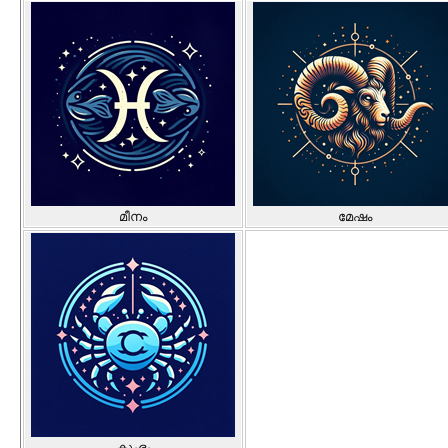
മീനം
മേഷം
കുംഭം