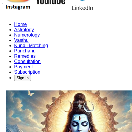
Home
Astrology
Numerology
Vasthu
Kundli Matching
Panchang
Remedies
Consultation
Payment
Subscription
Sign In