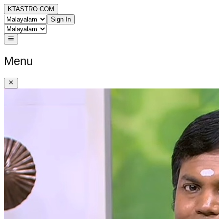
KTASTRO.COM
Sign In
Menu