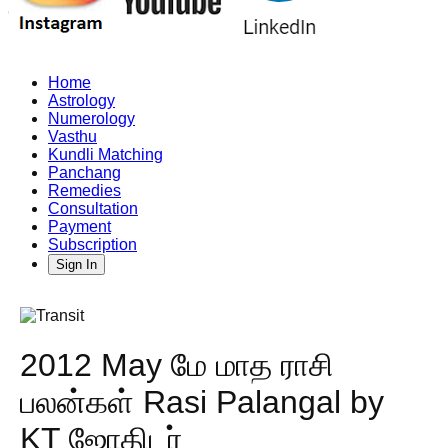
Home
Astrology
Numerology
Vasthu
Kundli Matching
Panchang
Remedies
Consultation
Payment
Subscription
Sign In
2012 May மே மாத ராசி
பலன்கள் Rasi Palangal by
KT ஜோதிடர்