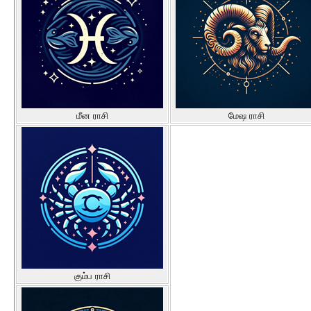
மீன ராசி
மேஷ ராசி
கும்ப ராசி