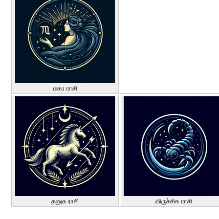
மகர ராசி
தனுசு ராசி
விருச்சிக ராசி