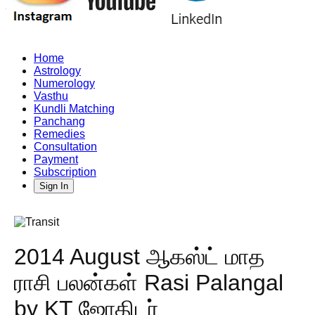
Home
Astrology
Numerology
Vasthu
Kundli Matching
Panchang
Remedies
Consultation
Payment
Subscription
Sign In
2014 August ஆகஸ்ட் மாத
ராசி பலன்கள் Rasi Palangal
by KT ஜோதிடர்