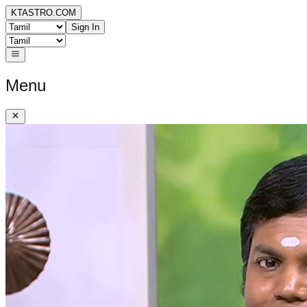
KTASTRO.COM
Sign In
Menu