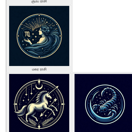
கும்ப ராசி
மகர ராசி