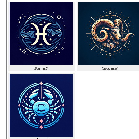
மீன ராசி
மேஷ ராசி