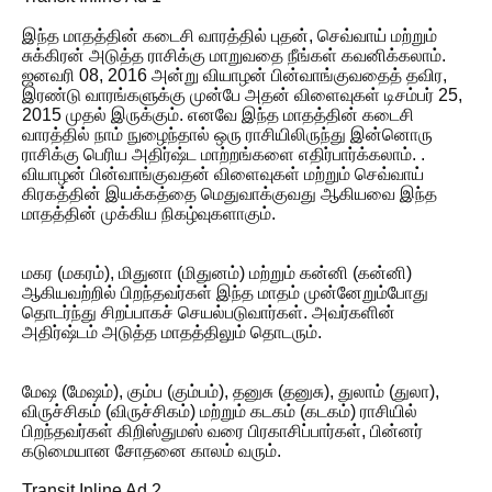
இந்த மாதத்தின் கடைசி வாரத்தில் புதன், செவ்வாய் மற்றும்
சுக்கிரன் அடுத்த ராசிக்கு மாறுவதை நீங்கள் கவனிக்கலாம்.
ஜனவரி 08, 2016 அன்று வியாழன் பின்வாங்குவதைத் தவிர,
இரண்டு வாரங்களுக்கு முன்பே அதன் விளைவுகள் டிசம்பர் 25,
2015 முதல் இருக்கும். எனவே இந்த மாதத்தின் கடைசி
வாரத்தில் நாம் நுழைந்தால் ஒரு ராசியிலிருந்து இன்னொரு
ராசிக்கு பெரிய அதிர்ஷ்ட மாற்றங்களை எதிர்பார்க்கலாம். .
வியாழன் பின்வாங்குவதன் விளைவுகள் மற்றும் செவ்வாய்
கிரகத்தின் இயக்கத்தை மெதுவாக்குவது ஆகியவை இந்த
மாதத்தின் முக்கிய நிகழ்வுகளாகும்.
மகர (மகரம்), மிதுனா (மிதுனம்) மற்றும் கன்னி (கன்னி)
ஆகியவற்றில் பிறந்தவர்கள் இந்த மாதம் முன்னேறும்போது
தொடர்ந்து சிறப்பாகச் செயல்படுவார்கள். அவர்களின்
அதிர்ஷ்டம் அடுத்த மாதத்திலும் தொடரும்.
மேஷ (மேஷம்), கும்ப (கும்பம்), தனுசு (தனுசு), துலாம் (துலா),
விருச்சிகம் (விருச்சிகம்) மற்றும் கடகம் (கடகம்) ராசியில்
பிறந்தவர்கள் கிறிஸ்துமஸ் வரை பிரகாசிப்பார்கள், பின்னர்
கடுமையான சோதனை காலம் வரும்.
Transit Inline Ad 2