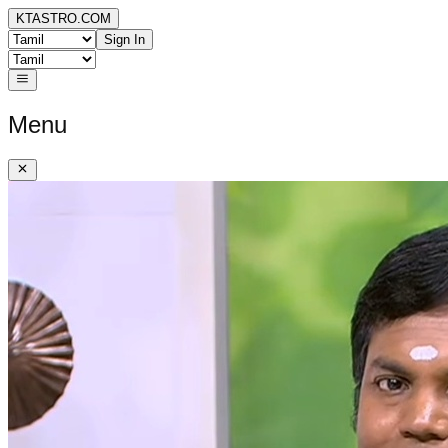
KTASTRO.COM
Sign In
Menu