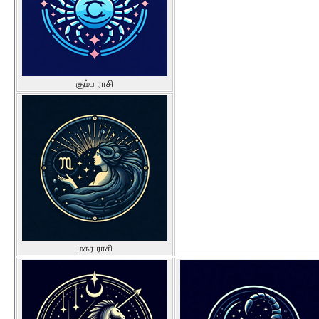
கும்ப ராசி
மகர ராசி