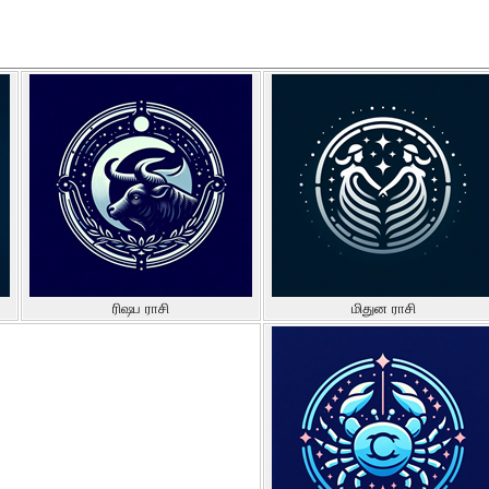
ரிஷப ராசி
மிதுன ராசி