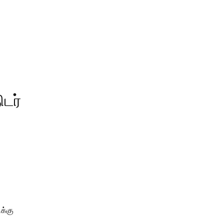
டர்
க்கு