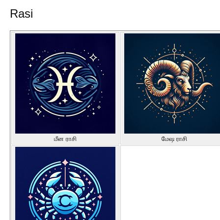
Rasi
மீன ராசி
மேஷ ராசி