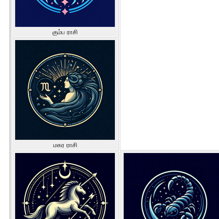
கும்ப ராசி
மகர ராசி