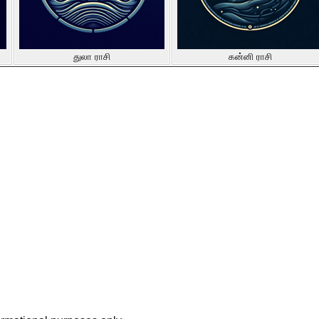
துலா ராசி
கன்னி ராசி