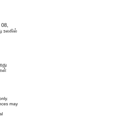
 08,
ு உலகில்
றது
கள்
only.
iences may
al