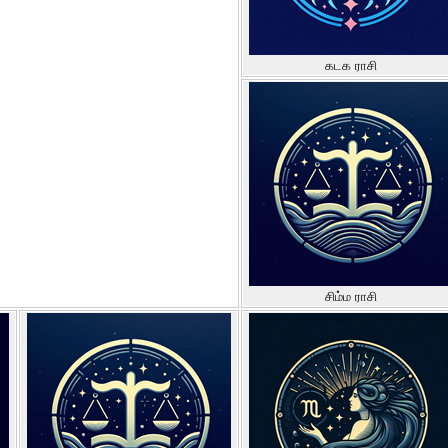
கடக ராசி
சிம்ம ராசி